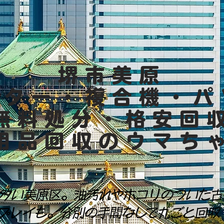
堺市美原
ンター・複合機・パ
無料処分・格安回
用品回収のウマち
多い美原区。油汚れやホコリのついた古
プレイも。分別の手間なしで丸ごと回収