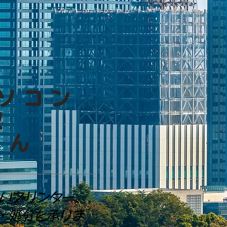
ソコン
収
ゃん
いプリンター、
・処分を承りま