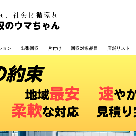
白を、社会に循環を
収のウマちゃん
ション
出張回収
片付け
回収対象品目
店舗リスト
の約束
最安
速
​地域
や
柔軟
な対応 ​見積り