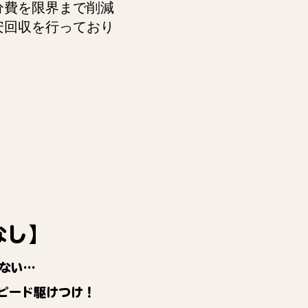
分費を限界まで削減
安回収を行っており
なし】
ない…
ピード駆けつけ！