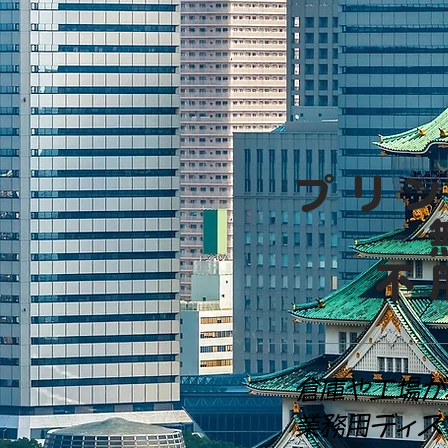
プリ
不
倉庫や工場が
業務用ディス