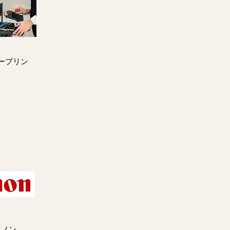
ープリン
ャノン