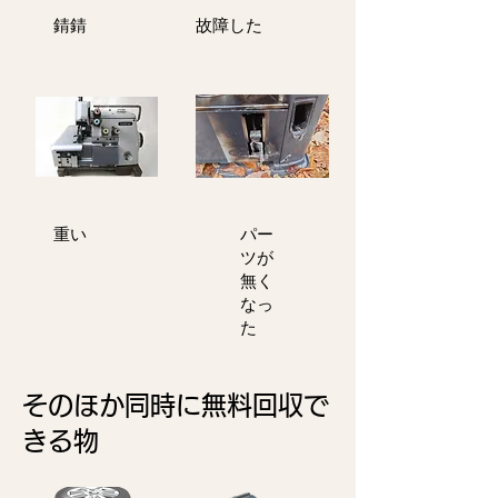
​錆錆
故障した
重い
パー
ツが
無く
なっ
た
そのほか同時に無料回収で
きる物