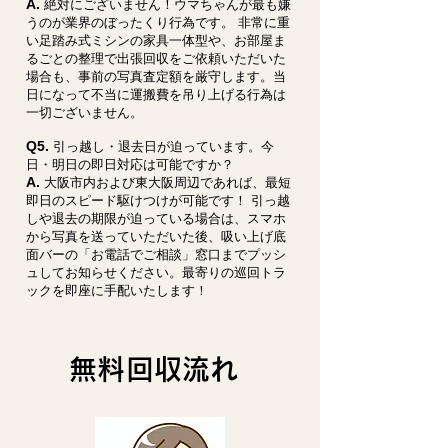
A.
絶対にございません！ウマちゃんが最も嫌
うのが業界のぼったくり行為です。 非常に重
い足踏み式ミシンの家具一体型や、お部屋ま
るごとの整理で出張回収をご依頼いただいた
場合も、事前の写真査定額を厳守します。当
日になって不当に運搬費を吊り上げる行為は
一切ございません。
Q5.
引っ越し・退去日が迫っています。今
日・明日の即日対応は可能ですか？
A.
大阪市内および東大阪周辺であれば、最短
即日のスピード駆けつけが可能です！ 引っ越
しや退去の期限が迫っている場合は、スマホ
から写真を送っていただいた後、吸い上げ底
面バーの「お電話でご相談」窓口までプッシ
ュしてお知らせください。最寄りの巡回トラ
ックを即座に手配いたします！
無料回収流れ