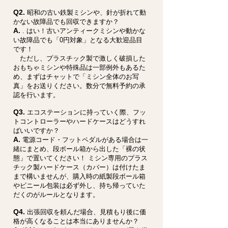
Q2.
昭和の古い鉄製ミシンや、針が折れて動
かない故障品でも回収できますか？
A.
. はい！古いアンティークミシンや動かな
い故障品でも「0円対象」となる大歓迎品目
です！
ただし、プラスチック製で激しく破損した
おもちゃミシンや特殊品は一部例外もあるた
め、まずはチャットで「ミシン全体のお写
真」をお送りください。数分で無料予約の承
認を行います。
Q3.
エコステーションに持っていく際、フッ
トコントローラーやハードケースはどうすれ
ばいいですか？
A.
電源コード・フットペダルがある場合は一
緒にまとめ、段ボール箱から出した「裸の状
態」で置いてください！ ミシン専用のプラス
チック製ハードケース（カバー）は付けたま
まで構いませんが、購入時の紙製段ボール箱
やビニール包装は必ず外し、持ち帰っていた
だくのがルールとなります。
Q4.
出張回収を頼んだ場合、見積もり後に価
格が高くなることは本当にありませんか？