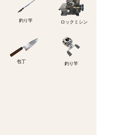
釣り竿
ロックミシン
包丁
釣り竿