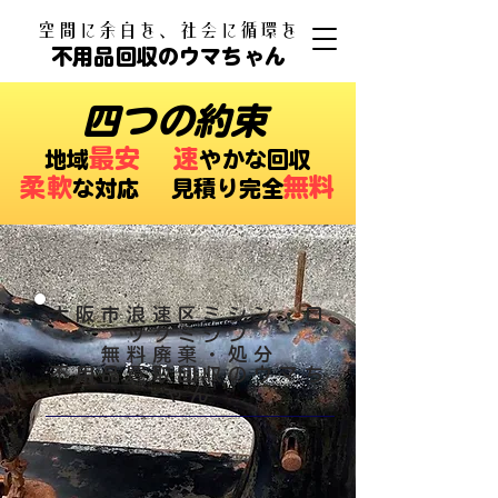
​空間に余白を、社会に循環を
不用品回収のウマちゃん
四つの約束
最安
速
​地域
やかな回収
柔軟
無料
な対応 ​見積り完全
大阪市浪速区ミシン・ロ
ックミシン
無料廃棄・処分
​不用品買取回収のウマち
ゃん