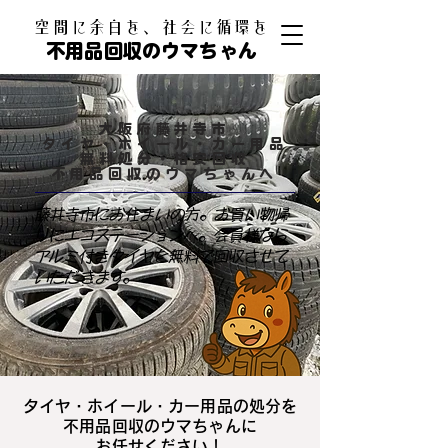
​空間に余白を、社会に循環を
不用品回収のウマちゃん
大阪府藤井寺市
タイヤ・ホイール・カー用品
無料処分・格安回収
不用品回収のウマちゃんへ
藤井寺市にお住まいの方。お買い物帰
りにエコステーションへ。会員様なら
アルミ付きタイヤを無料で回収させて
いただきます。
タイヤ・ホイール・カー用品の処分を
不用品回収のウマちゃんに
お任せください！