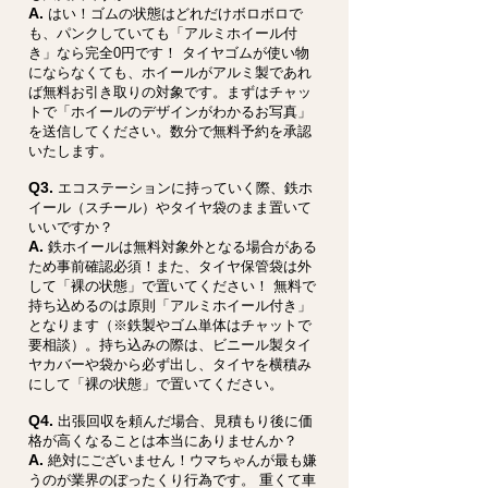
A.
はい！ゴムの状態はどれだけボロボロで
も、パンクしていても「アルミホイール付
き」なら完全0円です！ タイヤゴムが使い物
にならなくても、ホイールがアルミ製であれ
ば無料お引き取りの対象です。まずはチャッ
トで「ホイールのデザインがわかるお写真」
を送信してください。数分で無料予約を承認
いたします。
Q3.
エコステーションに持っていく際、鉄ホ
イール（スチール）やタイヤ袋のまま置いて
いいですか？
A.
鉄ホイールは無料対象外となる場合がある
ため事前確認必須！また、タイヤ保管袋は外
して「裸の状態」で置いてください！ 無料で
持ち込めるのは原則「アルミホイール付き」
となります（※鉄製やゴム単体はチャットで
要相談）。持ち込みの際は、ビニール製タイ
ヤカバーや袋から必ず出し、タイヤを横積み
にして「裸の状態」で置いてください。
Q4.
出張回収を頼んだ場合、見積もり後に価
格が高くなることは本当にありませんか？
A.
絶対にございません！ウマちゃんが最も嫌
うのが業界のぼったくり行為です。 重くて車