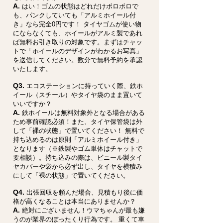
A.
はい！ゴムの状態はどれだけボロボロで
も、パンクしていても「アルミホイール付
き」なら完全0円です！ タイヤゴムが使い物
にならなくても、ホイールがアルミ製であれ
ば無料お引き取りの対象です。まずはチャッ
トで「ホイールのデザインがわかるお写真」
を送信してください。数分で無料予約を承認
いたします。
Q3.
エコステーションに持っていく際、鉄ホ
イール（スチール）やタイヤ袋のまま置いて
いいですか？
A.
鉄ホイールは無料対象外となる場合がある
ため事前確認必須！また、タイヤ保管袋は外
して「裸の状態」で置いてください！ 無料で
持ち込めるのは原則「アルミホイール付き」
となります（※鉄製やゴム単体はチャットで
要相談）。持ち込みの際は、ビニール製タイ
ヤカバーや袋から必ず出し、タイヤを横積み
にして「裸の状態」で置いてください。
Q4.
出張回収を頼んだ場合、見積もり後に価
格が高くなることは本当にありませんか？
A.
絶対にございません！ウマちゃんが最も嫌
うのが業界のぼったくり行為です。 重くて車