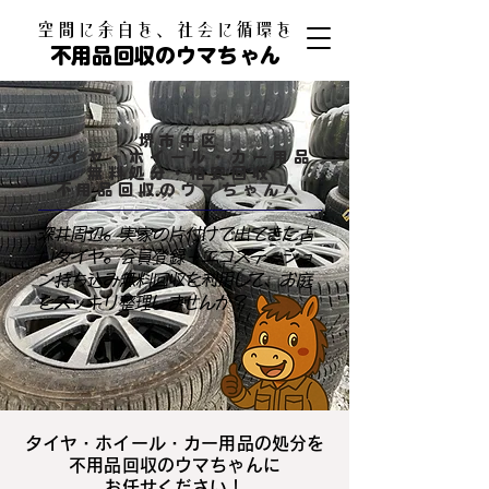
​空間に余白を、社会に循環を
不用品回収のウマちゃん
堺市中区
タイヤ・ホイール・カー用品
無料処分・格安回収
不用品回収のウマちゃんへ
深井周辺。実家の片付けで出てきた古
いタイヤ。会員登録＋エコステーショ
ン持ち込み無料回収を利用して、お庭
をスッキリ整理しませんか？
タイヤ・ホイール・カー用品の処分を
不用品回収のウマちゃんに
お任せください！