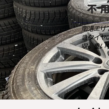
不
南港エリ
きタイヤ
収。重い