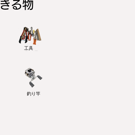
できる物
​工具
釣り竿