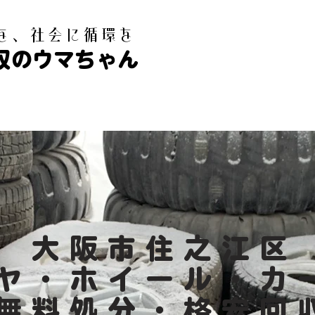
白を、社会に循環を
収のウマちゃん
大阪市住之江区
ヤ・ホイール・カ
無料処分・格安回