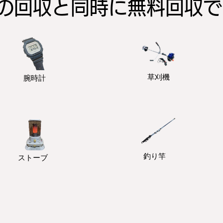
クの回収と同時に無料回収
​草刈機
​腕時計
釣り竿
ストーブ