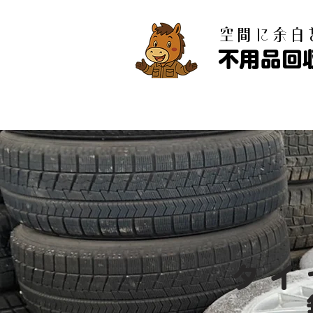
​空間に余
不用品回
タイ