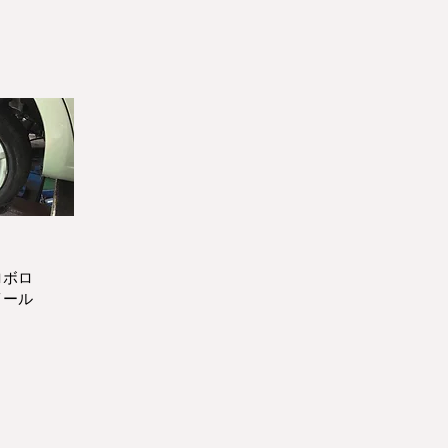
ロボロ
イール