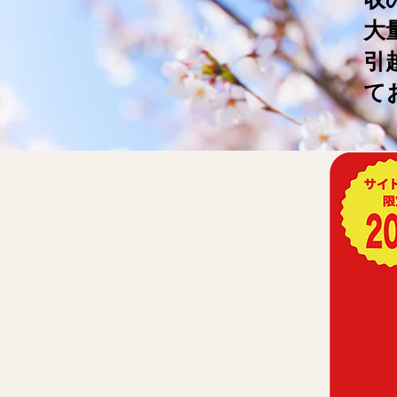
大
引
て