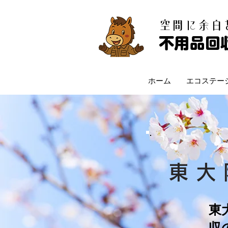
​空間に余
不用品回
ホーム
エコステー
東大
東
収