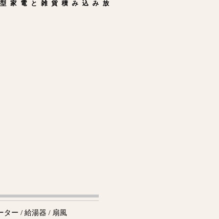
型家電と雑貨積み込み放
ー / 給湯器 / 扇風