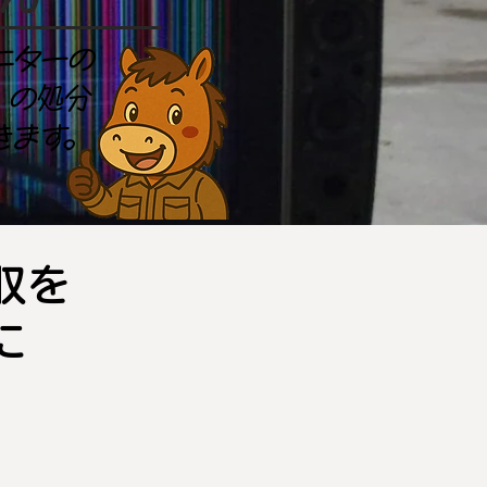
ニターの
）の処分
きます。
収を
に