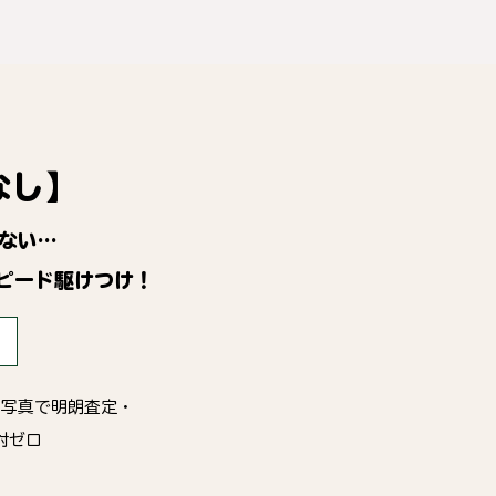
なし】
ない…
ピード駆けつけ！
・写真で明朗査定・
対ゼロ