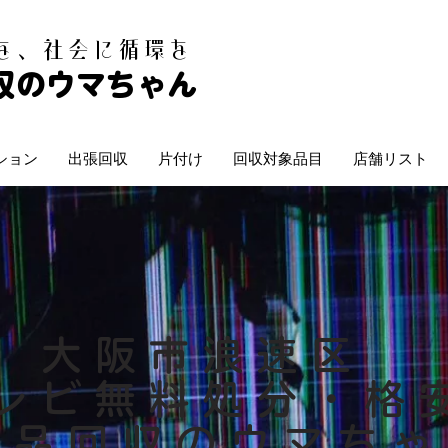
白を、社会に循環を
収のウマちゃん
ション
出張回収
片付け
回収対象品目
店舗リスト
大阪市浪速区
レビ無料処分・格
不用品回収のウマち