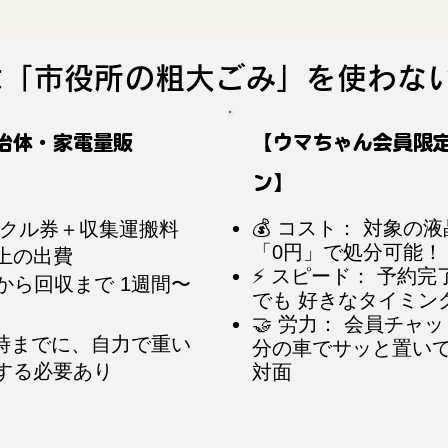
は「市役所の粗大ごみ」を使わな
治体・家電量販
【ウマちゃん会員限
ン】
💰 コスト： 対象の
サイクル券＋収集運搬料
「0円」で処分可能！
円以上の出費
⚡ スピード： 予約完
から回収まで 1週間〜
でも 好きなタイミン
🤝 労力： 会員チャ
8時までに、自力で重い
分の車でサッと置いて
する必要あり
対面