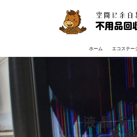
​空間に余
不用品回
ホーム
エコステー
液晶テ
​