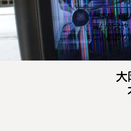
日本橋（で
買い替えや
に。画面が
大