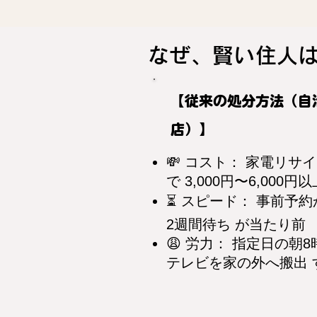
なぜ、賢い住人
【従来の処分方法（自
店）】
💸 コスト： 家電リ
で 3,000円〜6,000
⏳ スピード： 事前予約
2週間待ち が当たり前
😩 労力： 指定日の朝
テレビを家の外へ搬出 