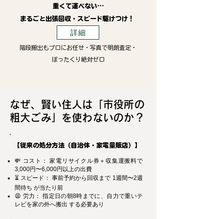
重くて運べない…
まるごと出張回収・スピード駆けつけ！
詳細
階段搬出もプロにお任せ・写真で明朗査定・
ぼったくり絶対ゼロ
なぜ、賢い住人は「市役所の
粗大ごみ」を使わないのか？
【従来の処分方法（自治体・家電量販店）】
💸 コスト： 家電リサイクル券＋収集運搬料で
3,000円〜6,000円以上の出費
⏳ スピード： 事前予約から回収まで 1週間〜2週
間待ち が当たり前
😩 労力： 指定日の朝8時までに、自力で重いテ
レビを家の外へ搬出 する必要あり