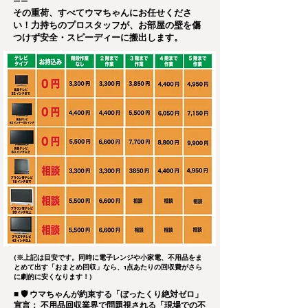
——
その重荷、すべてウマちゃんにお任せくださ
い！力持ちのプロスタッフが、お部屋の壁を傷
つけず安全・スピーディーに搬出します。
(※上記は目安です。同時に電子レンジや小家電、不用品をま
とめて出す「おまとめ回収」なら、1点あたりの回収費がさら
に劇的に安くなります！)
■ 🛡️ ウマちゃんが約束する「ぼったくり絶対ゼロ」
宣言： 不用品回収業界で問題視される「現場での不