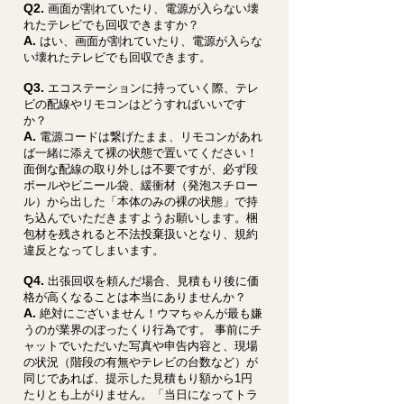
Q2.
画面が割れていたり、電源が入らない壊
れたテレビでも回収できますか？
A.
はい、画面が割れていたり、電源が入らな
い壊れたテレビでも回収できます。
Q3.
エコステーションに持っていく際、テレ
ビの配線やリモコンはどうすればいいです
か？
A.
電源コードは繋げたまま、リモコンがあれ
ば一緒に添えて裸の状態で置いてください！
面倒な配線の取り外しは不要ですが、必ず段
ボールやビニール袋、緩衝材（発泡スチロー
ル）から出した「本体のみの裸の状態」で持
ち込んでいただきますようお願いします。梱
包材を残されると不法投棄扱いとなり、規約
違反となってしまいます。
Q4.
出張回収を頼んだ場合、見積もり後に価
格が高くなることは本当にありませんか？
A.
絶対にございません！ウマちゃんが最も嫌
うのが業界のぼったくり行為です。 事前にチ
ャットでいただいた写真や申告内容と、現場
の状況（階段の有無やテレビの台数など）が
同じであれば、提示した見積もり額から1円
たりとも上がりません。「当日になってトラ