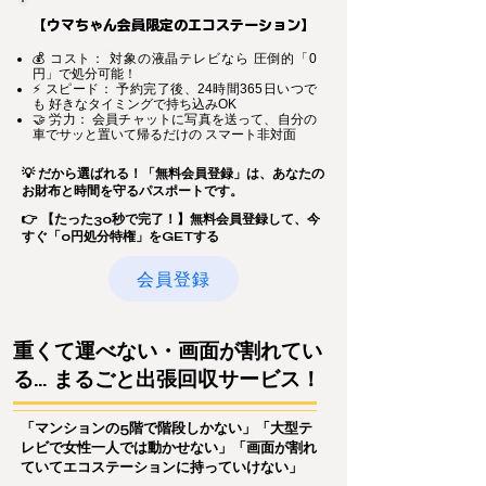
【ウマちゃん会員限定のエコステーション】
💰 コスト： 対象の液晶テレビなら 圧倒的「0
円」で処分可能！
⚡ スピード： 予約完了後、24時間365日いつで
も 好きなタイミングで持ち込みOK
🤝 労力： 会員チャットに写真を送って、自分の
車でサッと置いて帰るだけの スマート非対面
💡 だから選ばれる！「無料会員登録」は、あなたの
お財布と時間を守るパスポートです。
👉 【たった30秒で完了！】無料会員登録して、今
すぐ「0円処分特権」をGETする
会員登録
重くて運べない・画面が割れてい
る… まるごと出張回収サービス！
「マンションの5階で階段しかない」「大型テ
レビで女性一人では動かせない」「画面が割れ
ていてエコステーションに持っていけない」