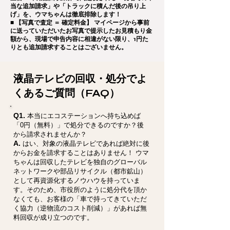
当な追加請求」や「トラックに積んだ後の吊り上
げ」を、ウマちゃんは徹底排除します！
■ 【写真で査定 ＝ 確定料金】 マイページから事前
に送っていただいたお写真で提示したお見積もり金
額から、現場で申告内容に相違がない限り、1円た
りとも追加請求することはございません。
液晶テレビの回収・処分でよ
くあるご質問（FAQ）
Q1.
本当にエコステーションへ持ち込めば
「0円（無料）」で処分できるのですか？後
から請求されませんか？
A.
はい、対象の液晶テレビであれば絶対に後
からお金を請求することはありません！ ウマ
ちゃんは回収したテレビを独自のグローバル
ネットワークや部品リサイクル（都市鉱山）
として再資源化するノウハウを持っていま
す。そのため、市役所のように処分代を頂か
なくても、お客様の「車で持ってきていただ
く協力（逆物流のコスト削減）」があれば無
料回収が成り立つのです。