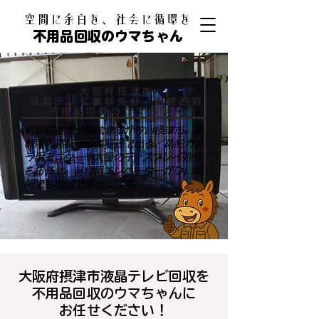
​空間に余白を、社会に循環を
不用品回収のウマちゃん
大阪府摂津市
液晶テレビ無料処分・格安回収
​不用品回収のウマちゃん
新幹線基地や物流倉庫が多い摂津市。事
務所の移転や倉庫整理で出る、防犯カメ
ラ用モニターや大量のディスプレイ処分
もお任せ。貨物用エレベーターがない場
所でも階段で搬出します。
大阪府摂津市液晶テレビ回収を
不用品回収のウマちゃんに
お任せください！