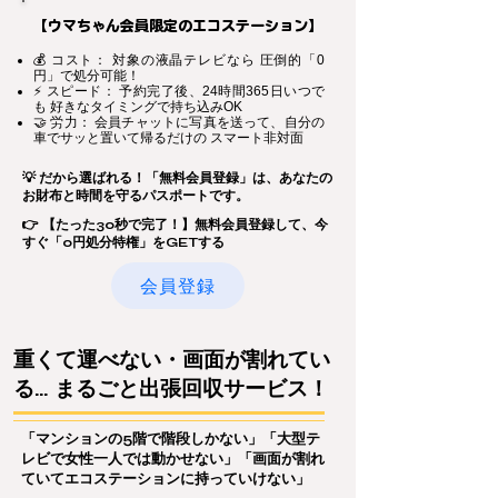
【ウマちゃん会員限定のエコステーション】
💰 コスト： 対象の液晶テレビなら 圧倒的「0
円」で処分可能！
⚡ スピード： 予約完了後、24時間365日いつで
も 好きなタイミングで持ち込みOK
🤝 労力： 会員チャットに写真を送って、自分の
車でサッと置いて帰るだけの スマート非対面
💡 だから選ばれる！「無料会員登録」は、あなたの
お財布と時間を守るパスポートです。
👉 【たった30秒で完了！】無料会員登録して、今
すぐ「0円処分特権」をGETする
会員登録
重くて運べない・画面が割れてい
る… まるごと出張回収サービス！
「マンションの5階で階段しかない」「大型テ
レビで女性一人では動かせない」「画面が割れ
ていてエコステーションに持っていけない」