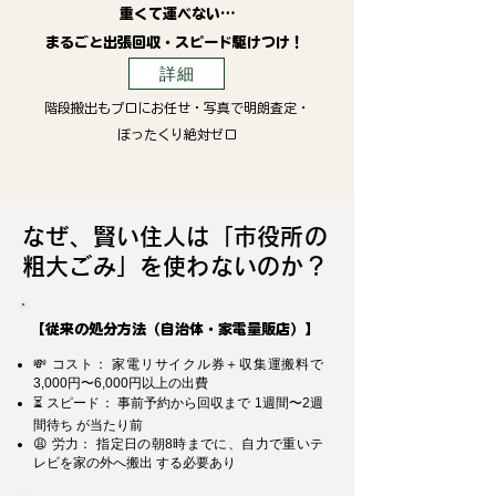
重くて運べない…
まるごと出張回収・スピード駆けつけ！
詳細
階段搬出もプロにお任せ・写真で明朗査定・
ぼったくり絶対ゼロ
なぜ、賢い住人は「市役所の
粗大ごみ」を使わないのか？
【従来の処分方法（自治体・家電量販店）】
💸 コスト： 家電リサイクル券＋収集運搬料で
3,000円〜6,000円以上の出費
⏳ スピード： 事前予約から回収まで 1週間〜2週
間待ち が当たり前
😩 労力： 指定日の朝8時までに、自力で重いテ
レビを家の外へ搬出 する必要あり