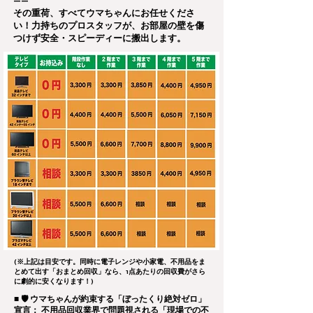
——
その重荷、すべてウマちゃんにお任せくださ
い！力持ちのプロスタッフが、お部屋の壁を傷
つけず安全・スピーディーに搬出します。
(※上記は目安です。同時に電子レンジや小家電、不用品をま
とめて出す「おまとめ回収」なら、1点あたりの回収費がさら
に劇的に安くなります！)
■ 🛡️ ウマちゃんが約束する「ぼったくり絶対ゼロ」
宣言： 不用品回収業界で問題視される「現場での不