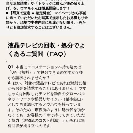
当な追加請求」や「トラックに積んだ後の吊り上
げ」を、ウマちゃんは徹底排除します！
■ 【写真で査定 ＝ 確定料金】 マイページから事前
に送っていただいたお写真で提示したお見積もり金
額から、現場で申告内容に相違がない限り、1円た
りとも追加請求することはございません。
液晶テレビの回収・処分でよ
くあるご質問（FAQ）
Q1.
本当にエコステーションへ持ち込めば
「0円（無料）」で処分できるのですか？後
から請求されませんか？
A.
はい、対象の液晶テレビであれば絶対に後
からお金を請求することはありません！ ウマ
ちゃんは回収したテレビを独自のグローバル
ネットワークや部品リサイクル（都市鉱山）
として再資源化するノウハウを持っていま
す。そのため、市役所のように処分代を頂か
なくても、お客様の「車で持ってきていただ
く協力（逆物流のコスト削減）」があれば無
料回収が成り立つのです。