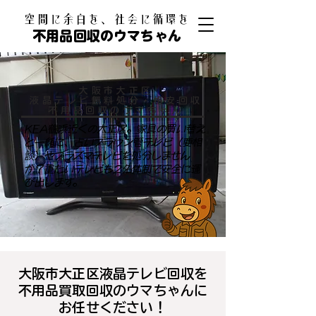
​空間に余白を、社会に循環を
不用品回収のウマちゃん
大阪市大正区
液晶テレビ無料処分・格安回収
​不用品回収のウマちゃん
KEA鶴浜近くの大正区。家具の買い替え
と一緒に、古いブラウン管テレビ（要相
談）やプラズマテレビを処分しません
か？重たいテレビも2名体制で安全に運
び出します。
大阪市大正区液晶テレビ回収を
不用品買取回収のウマちゃんに
お任せください！