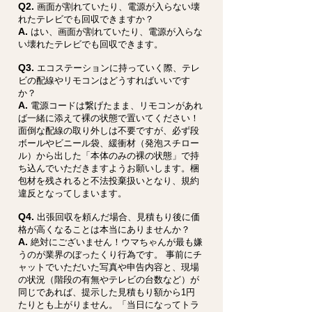
Q2.
画面が割れていたり、電源が入らない壊
れたテレビでも回収できますか？
A.
はい、画面が割れていたり、電源が入らな
い壊れたテレビでも回収できます。
Q3.
エコステーションに持っていく際、テレ
ビの配線やリモコンはどうすればいいです
か？
A.
電源コードは繋げたまま、リモコンがあれ
ば一緒に添えて裸の状態で置いてください！
面倒な配線の取り外しは不要ですが、必ず段
ボールやビニール袋、緩衝材（発泡スチロー
ル）から出した「本体のみの裸の状態」で持
ち込んでいただきますようお願いします。梱
包材を残されると不法投棄扱いとなり、規約
違反となってしまいます。
Q4.
出張回収を頼んだ場合、見積もり後に価
格が高くなることは本当にありませんか？
A.
絶対にございません！ウマちゃんが最も嫌
うのが業界のぼったくり行為です。 事前にチ
ャットでいただいた写真や申告内容と、現場
の状況（階段の有無やテレビの台数など）が
同じであれば、提示した見積もり額から1円
たりとも上がりません。「当日になってトラ