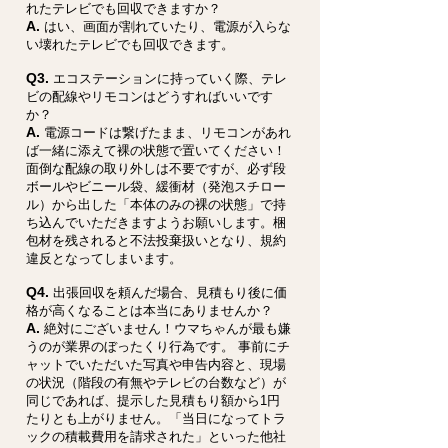
れたテレビでも回収できますか？
A.
はい、画面が割れていたり、電源が入らな
い壊れたテレビでも回収できます。
Q3.
エコステーションに持っていく際、テレ
ビの配線やリモコンはどうすればいいです
か？
A.
電源コードは繋げたまま、リモコンがあれ
ば一緒に添えて裸の状態で置いてください！
面倒な配線の取り外しは不要ですが、必ず段
ボールやビニール袋、緩衝材（発泡スチロー
ル）から出した「本体のみの裸の状態」で持
ち込んでいただきますようお願いします。梱
包材を残されると不法投棄扱いとなり、規約
違反となってしまいます。
Q4.
出張回収を頼んだ場合、見積もり後に価
格が高くなることは本当にありませんか？
A.
絶対にございません！ウマちゃんが最も嫌
うのが業界のぼったくり行為です。 事前にチ
ャットでいただいた写真や申告内容と、現場
の状況（階段の有無やテレビの台数など）が
同じであれば、提示した見積もり額から1円
たりとも上がりません。「当日になってトラ
ックの積載費用を請求された」といった他社