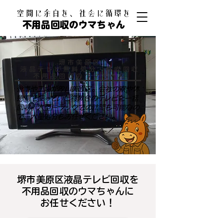
​空間に余白を、社会に循環を
不用品回収のウマちゃん
堺市美原区
液晶テレビ無料処分・格安回収
​不用品回収のウマちゃん
倉庫や工場が多い美原区。会社の寮や休
憩室で使っていた複数台のテレビを一括
回収。大型トラックでの訪問も可能なの
で、大量処分もお任せください。
堺市美原区液晶テレビ回収を
不用品回収のウマちゃんに
お任せください！