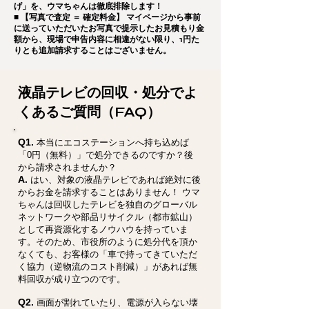
げ」を、ウマちゃんは徹底排除します！
■ 【写真で査定 ＝ 確定料金】 マイページから事前
に送っていただいたお写真で提示したお見積もり金
額から、現場で申告内容に相違がない限り、1円た
りとも追加請求することはございません。
液晶テレビの回収・処分でよ
くあるご質問（FAQ）
Q1.
本当にエコステーションへ持ち込めば
「0円（無料）」で処分できるのですか？後
から請求されませんか？
A.
はい、対象の液晶テレビであれば絶対に後
からお金を請求することはありません！ ウマ
ちゃんは回収したテレビを独自のグローバル
ネットワークや部品リサイクル（都市鉱山）
として再資源化するノウハウを持っていま
す。そのため、市役所のように処分代を頂か
なくても、お客様の「車で持ってきていただ
く協力（逆物流のコスト削減）」があれば無
料回収が成り立つのです。
Q2.
画面が割れていたり、電源が入らない壊