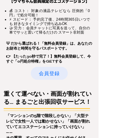
【ウマちゃん会員限定のエコステーション】
💰 コスト： 対象の液晶テレビなら 圧倒的「0
円」で処分可能！
⚡ スピード： 予約完了後、24時間365日いつで
も 好きなタイミングで持ち込みOK
🤝 労力： 会員チャットに写真を送って、自分の
車でサッと置いて帰るだけの スマート非対面
💡 だから選ばれる！「無料会員登録」は、あなたの
お財布と時間を守るパスポートです。
👉 【たった30秒で完了！】無料会員登録して、今
すぐ「0円処分特権」をGETする
会員登録
重くて運べない・画面が割れてい
る… まるごと出張回収サービス！
「マンションの5階で階段しかない」「大型テ
レビで女性一人では動かせない」「画面が割れ
ていてエコステーションに持っていけない」
——