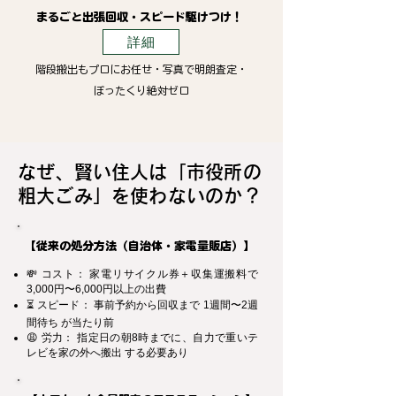
まるごと出張回収・スピード駆けつけ！
詳細
階段搬出もプロにお任せ・写真で明朗査定・
ぼったくり絶対ゼロ
なぜ、賢い住人は「市役所の
粗大ごみ」を使わないのか？
【従来の処分方法（自治体・家電量販店）】
💸 コスト： 家電リサイクル券＋収集運搬料で
3,000円〜6,000円以上の出費
⏳ スピード： 事前予約から回収まで 1週間〜2週
間待ち が当たり前
😩 労力： 指定日の朝8時までに、自力で重いテ
レビを家の外へ搬出 する必要あり