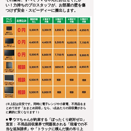
その重荷、すべてウマちゃんにお任せくださ
い！力持ちのプロスタッフが、お部屋の壁を傷
つけず安全・スピーディーに搬出します。
(※上記は目安です。同時に電子レンジや小家電、不用品をま
とめて出す「おまとめ回収」なら、1点あたりの回収費がさら
に劇的に安くなります！)
■ 🛡️ ウマちゃんが約束する「ぼったくり絶対ゼロ」
宣言： 不用品回収業界で問題視される「現場での不
当な追加請求」や「トラックに積んだ後の吊り上