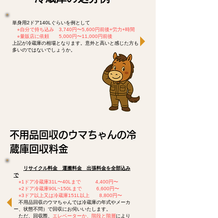
単身用2ドア140Lぐらいを例として
⭐︎
自分で持ち込み 3,740円〜5,600円前後+労力+時間
​
⭐︎
量販店に依頼 5,000円〜11,000円前後
上記が冷蔵庫の相場となります。意外と高いと感じた方も
多いのではないでしょうか。
不用品回収のウマちゃんの冷
蔵庫回収料金
リサイクル料金 運搬料金 出張料金を全部込み
で
⭐︎1ドア冷蔵庫31L〜40Lまで 4,400円〜
⭐︎2ドア冷蔵庫90L~150Lまで 6,600円〜
⭐︎3ドア以上又は冷蔵庫151L以上 8,800円〜
不用品回収のウマちゃんでは冷蔵庫の年式やメーカ
ー、状態不問）で回収にお伺いいたします。
ただ、回収際、
エレベーターか、階段と階層
により