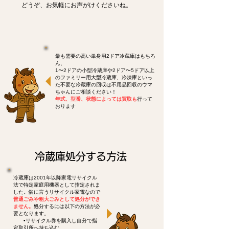
どうぞ、お気軽にお声がけくださいね。
最も需要の高い単身用2ドア冷蔵庫はもちろ
ん、
1〜2ドアの小型冷蔵庫や2ドア〜5ドア以上
のファミリー用大型冷蔵庫、冷凍庫といっ
た不要な冷蔵庫の回収は不用品回収のウマ
ちゃんにご相談ください！
年式、型番、状態によっては買取も
行って
おります
冷蔵庫処分する方法
冷蔵庫は2001年以降家電リサイクル
法で特定家庭用機器として指定されま
した。俗に言うリサイクル家電なので
普通ごみや粗大ごみとして処分ができ
ません。
処分するには以下の方法が必
要となります。
•リサイクル券を購入し自分で指
定取引所へ持ち込む