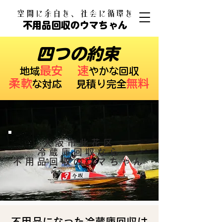
​空間に余白を、社会に循環を
不用品回収のウマちゃん
四つの約束
最安
速
​地域
やかな回収
柔軟
無料
な対応 ​見積り完全
大阪市此花区
冷蔵庫回収なら
不用品回収のウマちゃん
不用品になった冷蔵庫回収は