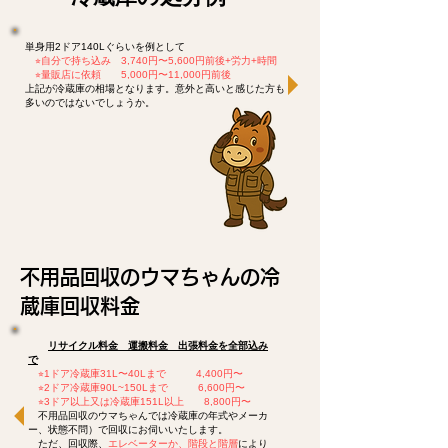
単身用2ドア140Lぐらいを例として
⭐︎
自分で持ち込み 3,740円〜5,600円前後+労力+時間
​
⭐︎
量販店に依頼 5,000円〜11,000円前後
上記が冷蔵庫の相場となります。意外と高いと感じた方も
多いのではないでしょうか。
不用品回収のウマちゃんの冷
蔵庫回収料金
リサイクル料金 運搬料金 出張料金を全部込み
で
⭐︎1ドア冷蔵庫31L〜40Lまで 4,400円〜
⭐︎2ドア冷蔵庫90L~150Lまで 6,600円〜
⭐︎3ドア以上又は冷蔵庫151L以上 8,800円〜
不用品回収のウマちゃんでは冷蔵庫の年式やメーカ
ー、状態不問）で回収にお伺いいたします。
ただ、回収際、
エレベーターか、階段と階層
により