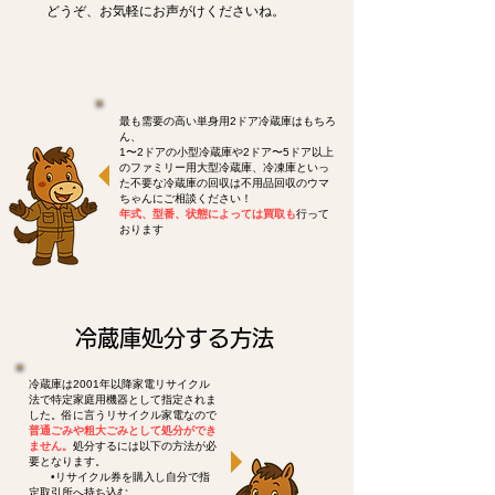
どうぞ、お気軽にお声がけくださいね。
最も需要の高い単身用2ドア冷蔵庫はもちろ
ん、
1〜2ドアの小型冷蔵庫や2ドア〜5ドア以上
のファミリー用大型冷蔵庫、冷凍庫といっ
た不要な冷蔵庫の回収は不用品回収のウマ
ちゃんにご相談ください！
年式、型番、状態によっては買取も
行って
おります
冷蔵庫処分する方法
冷蔵庫は2001年以降家電リサイクル
法で特定家庭用機器として指定されま
した。俗に言うリサイクル家電なので
普通ごみや粗大ごみとして処分ができ
ません。
処分するには以下の方法が必
要となります。
•リサイクル券を購入し自分で指
定取引所へ持ち込む