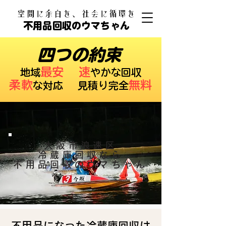
​空間に余白を、社会に循環を
不用品回収のウマちゃん
四つの約束
最安
速
​地域
やかな回収
柔軟
無料
な対応 ​見積り完全
大阪市浪速区
冷蔵庫回収なら
不用品回収のウマちゃん
不用品になった冷蔵庫回収は