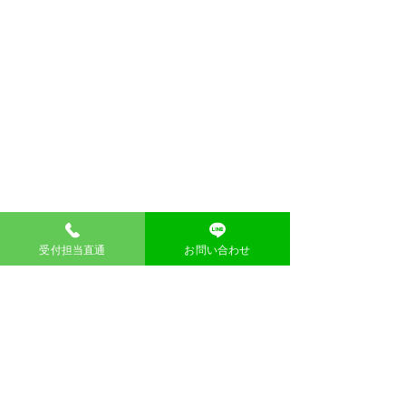
受付担当直通
お問い合わせ
​空間に余白を、社会に循環を
不用品回収のウマちゃん
四つの約束
最安
速
​地域
やかな回収