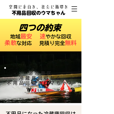
​空間に余白を、社会に循環を
不用品回収のウマちゃん
四つの約束
最安
速
​地域
やかな回収
柔軟
無料
な対応 ​見積り完全
堺市東区
冷蔵庫回収なら
不用品回収のウマちゃん
不用品になった冷蔵庫回収は