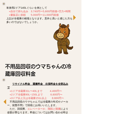
単身用2ドア140Lぐらいを例として
⭐︎
自分で持ち込み 3,740円〜5,600円前後+労力+時間
​
⭐︎
量販店に依頼 5,000円〜11,000円前後
上記が冷蔵庫の相場となります。意外と高いと感じた方も
多いのではないでしょうか。
不用品回収のウマちゃんの冷
蔵庫回収料金
リサイクル料金 運搬料金 出張料金を全部込み
で
⭐︎1ドア冷蔵庫31L〜40Lまで 4,400円〜
⭐︎2ドア冷蔵庫90L~150Lまで 6,600円〜
⭐︎3ドア以上又は冷蔵庫151L以上 8,800円〜
不用品回収のウマちゃんでは冷蔵庫の年式やメーカ
ー、状態不問）で回収にお伺いいたします。
ただ、回収際、
エレベーターか、階段と階層
により
金額が異なります。料金についてはお問い合わせ時ま