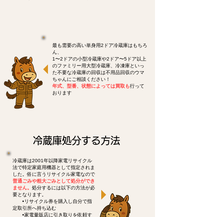
最も需要の高い単身用2ドア冷蔵庫はもちろ
ん、
1〜2ドアの小型冷蔵庫や2ドア〜5ドア以上
のファミリー用大型冷蔵庫、冷凍庫といっ
た不要な冷蔵庫の回収は不用品回収のウマ
ちゃんにご相談ください！
年式、型番、状態によっては買取も
行って
おります
冷蔵庫処分する方法
冷蔵庫は2001年以降家電リサイクル
法で特定家庭用機器として指定されま
した。俗に言うリサイクル家電なので
普通ごみや粗大ごみとして処分ができ
ません。
処分するには以下の方法が必
要となります。
•リサイクル券を購入し自分で指
定取引所へ持ち込む
•家電量販店に引き取りを依頼す