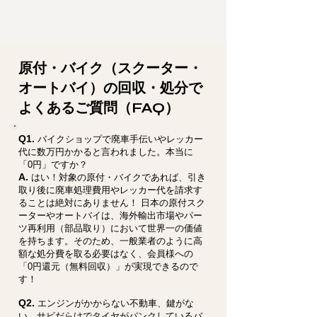
原付・バイク（スクーター・
オートバイ）の回収・処分で
よくあるご質問（FAQ）
Q1.
バイクショップで廃車手伝いやレッカー
代に数万円かかると言われました。本当に
「0円」ですか？
A.
はい！対象の原付・バイクであれば、引き
取り後に廃車処理費用やレッカー代を請求す
ることは絶対にありません！ 日本の原付スク
ーターやオートバイは、海外輸出市場やパー
ツ再利用（部品取り）において世界一の価値
を持ちます。そのため、一般業者のように高
額な処分費を取る必要はなく、会員様への
「0円還元（無料回収）」が実現できるので
す！
Q2.
エンジンがかからない不動車、鍵がな
い、サビだらけでタイヤがパンクしているバ