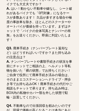
イクでも大丈夫ですか？
A.
はい！動かない不動車や鍵なし、シート破
れがあるバイクでも「0円対象」になるケー
スが多数あります！ 欠品が多すぎる場合や極
度の事故車を除き、ほとんどのスクーターや
オートバイが価値を持っています。まずはチ
ャットで「バイクの全体写真とナンバーの有
無」をお送りください。即座に判定いたしま
す！
Q3.
廃車手続き（ナンバープレート返却な
ど）はどうすればいいですか？また持ち込み
の注意点は？
A.
ナンバープレートや書類手続きの状況を事
前にチャットでご相談の上、ヘルメット等私
物を抜いた「裸の状態」でお持ちください！
ご自身で役所にて廃車手続き済みの場合は、
そのままエコステーションへドライブ・押歩
き等でお持ち込みOK！廃車手続きの代行やご
相談もチャットで承ります。持ち込み時は、
BOX内の私物やカバー類を外した状態で駐
輪・設置してください。
Q4.
不動車なので出張回収を頼みたいのです
が、現場で価格が高くなることは本当にあり