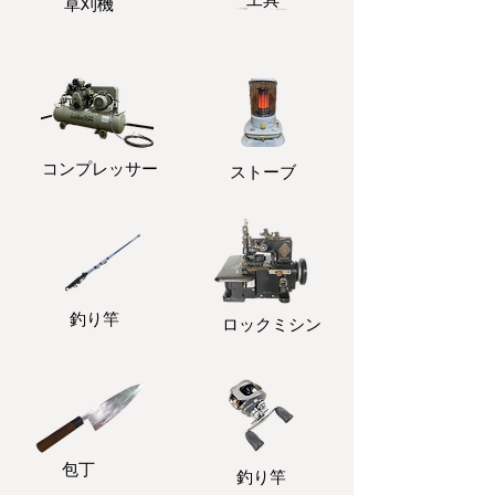
​草刈機
コンプレッサー
ストーブ
釣り竿
ロックミシン
包丁
釣り竿