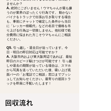
ませんか？
A.
絶対にございません！ウマちゃんが最も嫌
うのが業界のぼったくり行為です。 動かない
バイクをトラックで出張お引き取りする場合
も、事前にチャットで確定した条件から当日
に「レッカー積載代」などの名目で価格を吊
り上げる行為は一切致しません。他社様で処
分費用に悩まれた方こそウマちゃんにご相談
ください。
Q5.
引っ越し・退去日が迫っています。今
日・明日の即日対応は可能ですか？
A.
大阪市内および東大阪周辺であれば、最短
即日のスピード駆けつけが可能です！ 引っ越
しや退去の期限が迫っている場合は、スマホ
から写真を送っていただいた後、吸い上げ底
面バーの「お電話でご相談」窓口までプッシ
ュしてお知らせください。最寄りの巡回トラ
ックを即座に手配いたします！
回収流れ