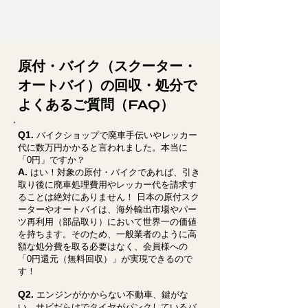
原付・バイク（スクーター・
オートバイ）の回収・処分で
よくあるご質問（FAQ）
Q1.
バイクショップで廃車手伝いやレッカー
代に数万円かかると言われました。本当に
「0円」ですか？
A.
はい！対象の原付・バイクであれば、引き
取り後に廃車処理費用やレッカー代を請求す
ることは絶対にありません！ 日本の原付スク
ーターやオートバイは、海外輸出市場やパー
ツ再利用（部品取り）において世界一の価値
を持ちます。そのため、一般業者のように高
額な処分費を取る必要はなく、会員様への
「0円還元（無料回収）」が実現できるので
す！
Q2.
エンジンがかからない不動車、鍵がな
い、サビだらけでタイヤがパンクしているバ