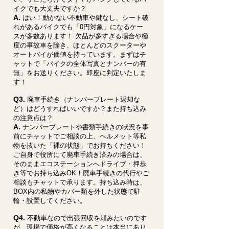
イクでも大丈夫ですか？
A.
はい！動かない不動車や鍵なし、シート破
れがあるバイクでも「0円対象」になるケー
スが多数あります！ 欠品が多すぎる場合や極
度の事故車を除き、ほとんどのスクーターや
オートバイが価値を持っています。まずはチ
ャットで「バイクの全体写真とナンバーの有
無」をお送りください。即座に判定いたしま
す！
Q3.
廃車手続き（ナンバープレート返却な
ど）はどうすればいいですか？また持ち込み
の注意点は？
A.
ナンバープレートや書類手続きの状況を事
前にチャットでご相談の上、ヘルメット等私
物を抜いた「裸の状態」でお持ちください！
ご自身で役所にて廃車手続き済みの場合は、
そのままエコステーションへドライブ・押歩
き等でお持ち込みOK！廃車手続きの代行やご
相談もチャットで承ります。持ち込み時は、
BOX内の私物やカバー類を外した状態で駐
輪・設置してください。
Q4.
不動車なので出張回収を頼みたいのです
が、現場で価格が高くなることは本当にあり