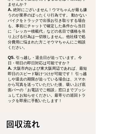
ませんか？
A.
絶対にございません！ウマちゃんが最も嫌
うのが業界のぼったくり行為です。 動かない
バイクをトラックで出張お引き取りする場合
も、事前にチャットで確定した条件から当日
に「レッカー積載代」などの名目で価格を吊
り上げる行為は一切致しません。他社様で処
分費用に悩まれた方こそウマちゃんにご相談
ください。
Q5.
引っ越し・退去日が迫っています。今
日・明日の即日対応は可能ですか？
A.
大阪市内および東大阪周辺であれば、最短
即日のスピード駆けつけが可能です！ 引っ越
しや退去の期限が迫っている場合は、スマホ
から写真を送っていただいた後、吸い上げ底
面バーの「お電話でご相談」窓口までプッシ
ュしてお知らせください。最寄りの巡回トラ
ックを即座に手配いたします！
回収流れ