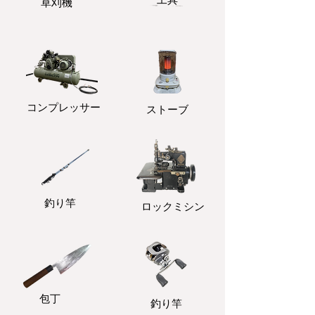
​草刈機
コンプレッサー
ストーブ
釣り竿
ロックミシン
包丁
釣り竿