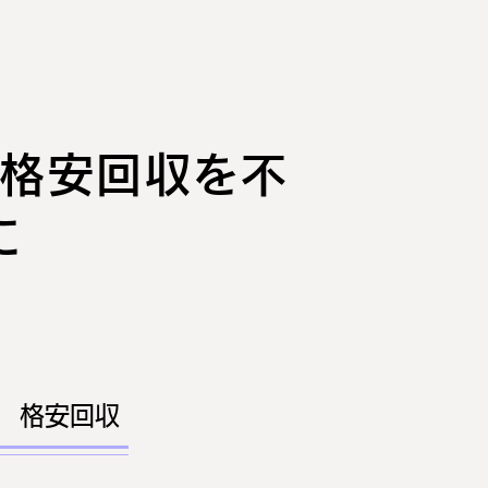
格安回収を不
に
分 格安回収