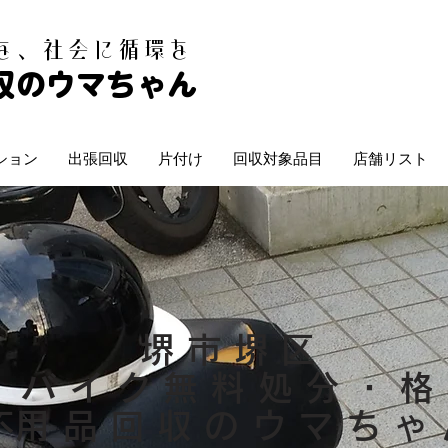
白を、社会に循環を
収のウマちゃん
ション
出張回収
片付け
回収対象品目
店舗リスト
堺市堺区
・バイク無料処分・格
​不用品回収のウマちゃ