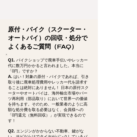
原付・バイク（スクーター・
オートバイ）の回収・処分で
よくあるご質問（FAQ）
Q1.
バイクショップで廃車手伝いやレッカー
代に数万円かかると言われました。本当に
「0円」ですか？
A.
はい！対象の原付・バイクであれば、引き
取り後に廃車処理費用やレッカー代を請求す
ることは絶対にありません！ 日本の原付スク
ーターやオートバイは、海外輸出市場やパー
ツ再利用（部品取り）において世界一の価値
を持ちます。そのため、一般業者のように高
額な処分費を取る必要はなく、会員様への
「0円還元（無料回収）」が実現できるので
す！
Q2.
エンジンがかからない不動車、鍵がな
い、サビだらけでタイヤがパンクしているバ