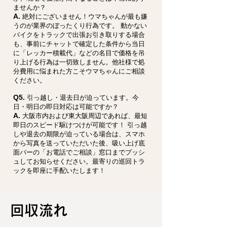
ませんか？
A.
絶対にございません！ウマちゃんが最も嫌
うのが業界のぼったくり行為です。 動かない
バイクをトラックで出張お引き取りする場合
も、事前にチャットで確定した条件から当日
に「レッカー積載代」などの名目で価格を吊
り上げる行為は一切致しません。他社様で処
分費用に悩まれた方こそウマちゃんにご相談
ください。
Q5.
引っ越し・退去日が迫っています。今
日・明日の即日対応は可能ですか？
A.
大阪市内および東大阪周辺であれば、最短
即日のスピード駆けつけが可能です！ 引っ越
しや退去の期限が迫っている場合は、スマホ
から写真を送っていただいた後、吸い上げ底
面バーの「お電話でご相談」窓口までプッシ
ュしてお知らせください。最寄りの巡回トラ
ックを即座に手配いたします！
回収流れ