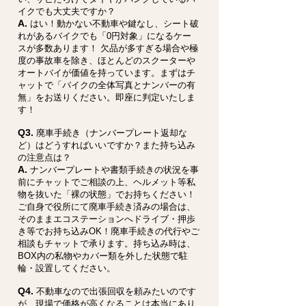
イクでも大丈夫ですか？
A.
はい！動かない不動車や鍵なし、シート破
れがあるバイクでも「0円対象」になるケー
スが多数あります！ 欠品が多すぎる場合や極
度の事故車を除き、ほとんどのスクーターや
オートバイが価値を持っています。まずはチ
ャットで「バイクの全体写真とナンバーの有
無」をお送りください。即座に判定いたしま
す！
Q3.
廃車手続き（ナンバープレート返却な
ど）はどうすればいいですか？また持ち込み
の注意点は？
A.
ナンバープレートや書類手続きの状況を事
前にチャットでご相談の上、ヘルメット等私
物を抜いた「裸の状態」でお持ちください！
ご自身で役所にて廃車手続き済みの場合は、
そのままエコステーションへドライブ・押歩
き等でお持ち込みOK！廃車手続きの代行やご
相談もチャットで承ります。持ち込み時は、
BOX内の私物やカバー類を外した状態で駐
輪・設置してください。
Q4.
不動車なので出張回収を頼みたいのです
が、現場で価格が高くなることは本当にあり