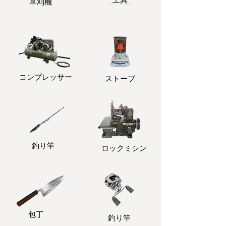
​草刈機
コンプレッサー
ストーブ
釣り竿
ロックミシン
包丁
釣り竿