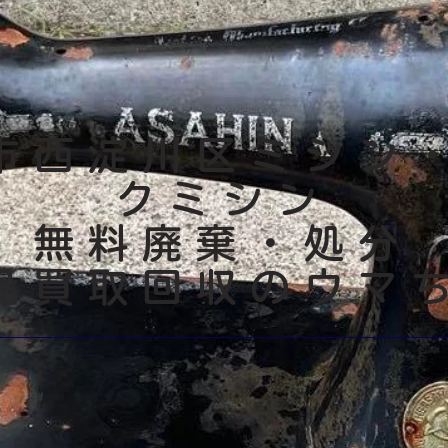
市西淀川区ミシン
クミシン
無料廃棄・処分
用品買取回収のウマ