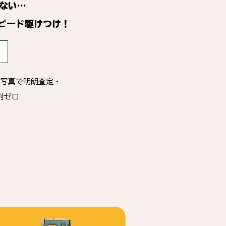
ない…
ピード駆けつけ！
・写真で明朗査定・
対ゼロ