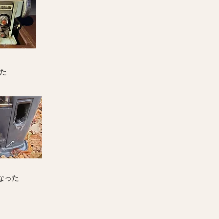
た
なった