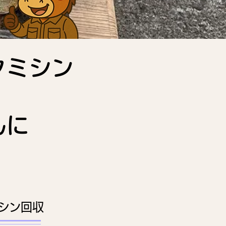
クミシン
んに
シン回収