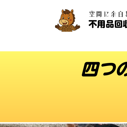
​空間に余
不用品回
四つ