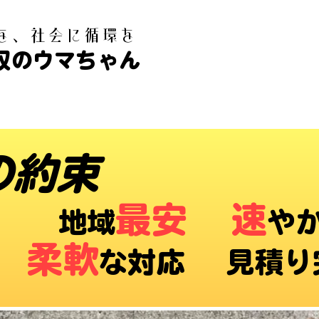
白を、社会に循環を
収のウマちゃん
の約束
最安
速
​地域
や
柔軟
な対応 ​見積り