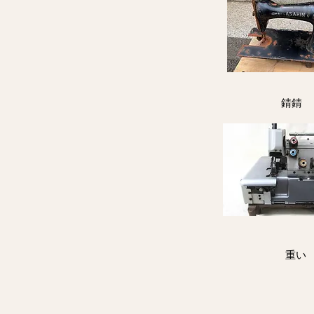
​錆錆
重い