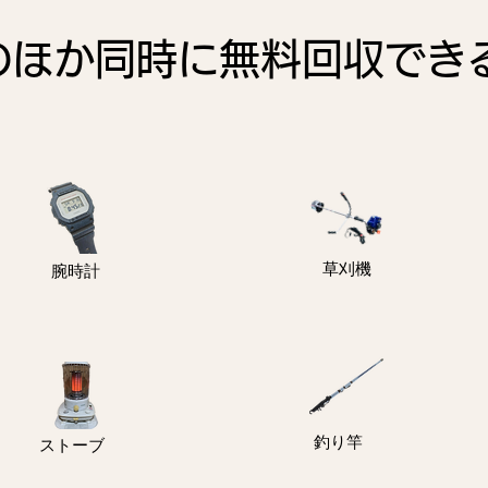
のほか同時に無料回収でき
物
​草刈機
​腕時計
釣り竿
ストーブ