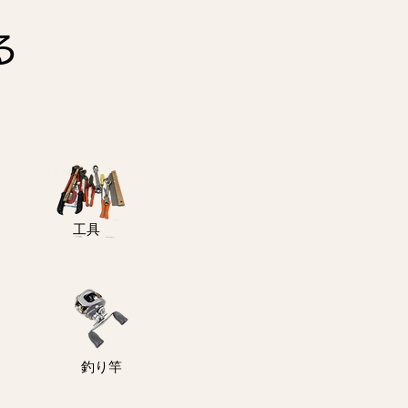
る
​工具
釣り竿