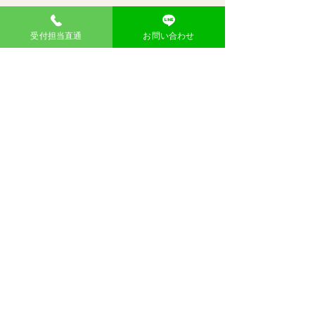
お名前
受付担当直通
お問い合わせ
メール
メッセージ
送信
東大阪御厨店