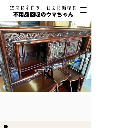
​空間に余白を、社会に循環を
不用品回収のウマちゃん
大阪府大東市違い棚・茶
棚
無料廃棄・処分
​不用品買取回収のウマち
ゃん