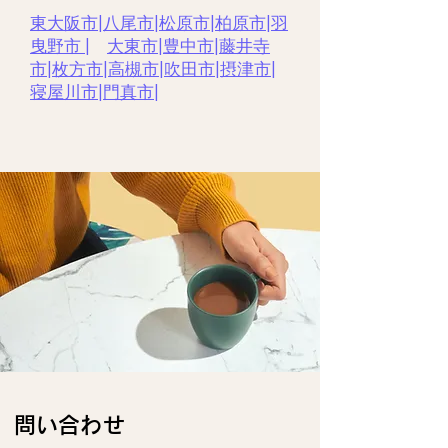
東大阪市
|
八尾市
|
松原市
|
柏原市
|
羽
曳野市 |
大東市
|
豊中市
|
藤井寺
市
|
枚方市
|
高槻市
|
吹田市
|
摂津市
|
寝屋川市
|
門真市
|
​問い合わせ