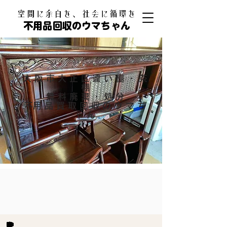
​空間に余白を、社会に循環を
不用品回収のウマちゃん
大阪市大正区違い棚・茶
棚
無料廃棄・処分
​不用品買取回収のウマち
ゃん