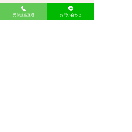
お名前
受付担当直通
お問い合わせ
メール
メッセージ
送信
東大阪御厨店