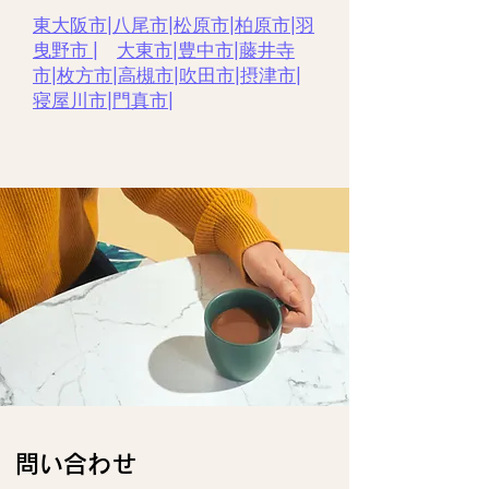
東大阪市
|
八尾市
|
松原市
|
柏原市
|
羽
曳野市 |
大東市
|
豊中市
|
藤井寺
市
|
枚方市
|
高槻市
|
吹田市
|
摂津市
|
寝屋川市
|
門真市
|
​問い合わせ