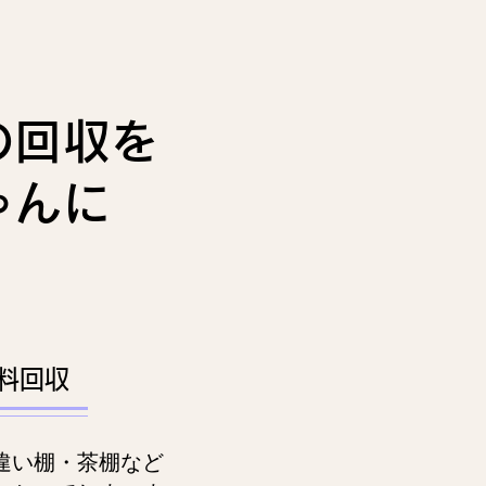
の回収を
ゃんに
料回収
違い棚・茶棚など