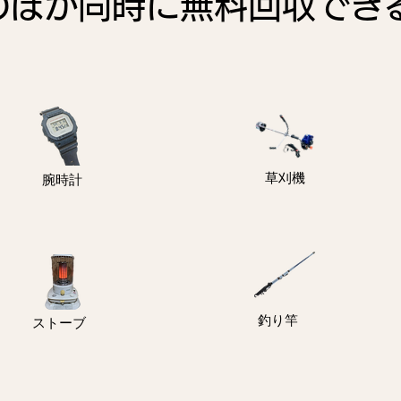
のほか同時に無料回収でき
物
​草刈機
​腕時計
釣り竿
ストーブ