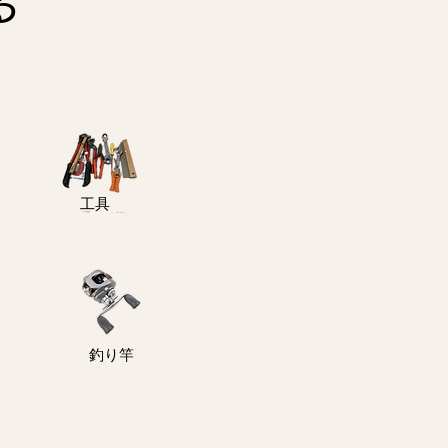
る
​工具
釣り竿