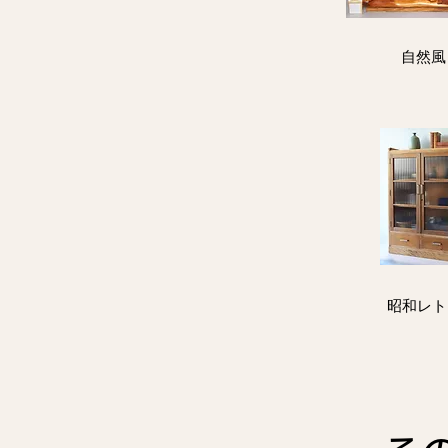
​自然風
​昭和レ