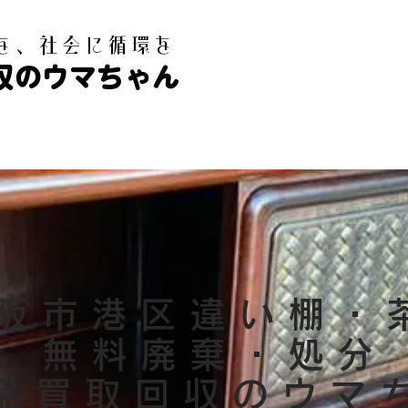
白を、社会に循環を
収のウマちゃん
阪市港区違い棚・
無料廃棄・処分
用品買取回収のウマ