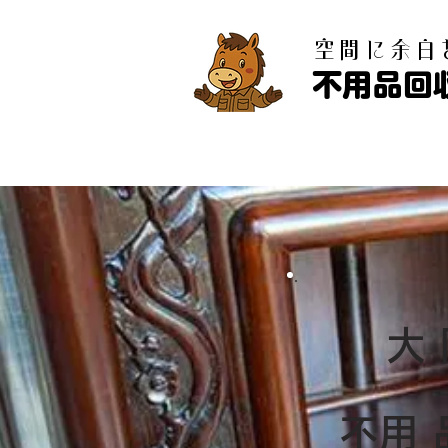
​空間に余
不用品回
大
​不