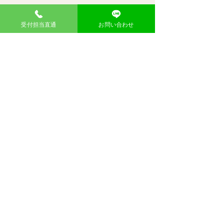
お名前
受付担当直通
お問い合わせ
メール
メッセージ
送信
東大阪御厨店