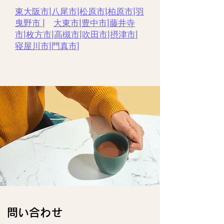
東大阪市
|
八尾市
|
松原市
|
柏原市
|
羽
曳野市 |
大東市
|
豊中市
|
藤井寺
市
|
枚方市
|
高槻市
|
吹田市
|
摂津市
|
寝屋川市
|
門真市
|
​問い合わせ