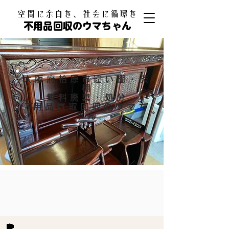
​空間に余白を、社会に循環を
不用品回収のウマちゃん
大阪府柏原市違い棚・茶
棚
無料廃棄・処分
​不用品買取回収のウマち
ゃん