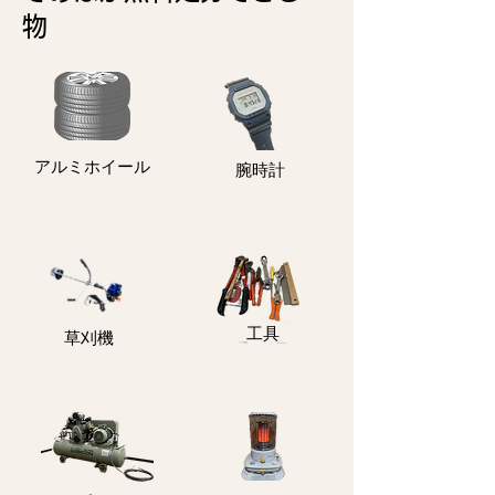
物
アルミホイール
​腕時計
​工具
​草刈機