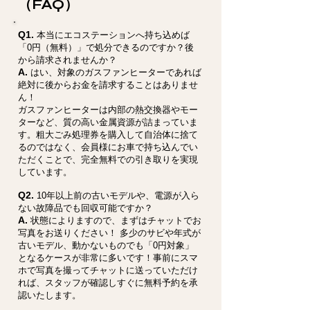
（FAQ）
Q1.
本当にエコステーションへ持ち込めば
「0円（無料）」で処分できるのですか？後
から請求されませんか？
A.
はい、対象のガスファンヒーターであれば
絶対に後からお金を請求することはありませ
ん！
ガスファンヒーターは内部の熱交換器やモー
ターなど、質の高い金属資源が詰まっていま
す。粗大ごみ処理券を購入して自治体に捨て
るのではなく、会員様にお車で持ち込んでい
ただくことで、完全無料での引き取りを実現
しています。
Q2.
10年以上前の古いモデルや、電源が入ら
ない故障品でも回収可能ですか？
A.
状態によりますので、まずはチャットでお
写真をお送りください！ 多少のサビや年式が
古いモデル、動かないものでも「0円対象」
となるケースが非常に多いです！事前にスマ
ホで写真を撮ってチャットに送っていただけ
れば、スタッフが確認しすぐに無料予約を承
認いたします。