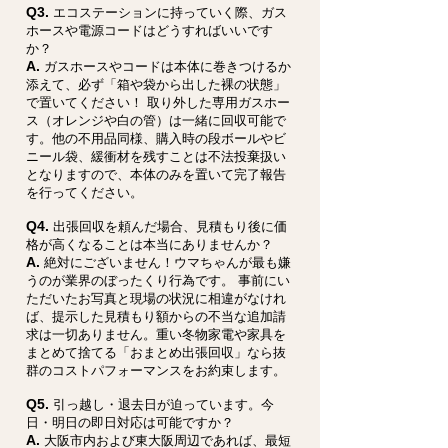
Q3.
エコステーションに持っていく際、ガス
ホースや電源コードはどうすればいいです
か？
A.
ガスホースやコードは本体に巻きつけるか
添えて、必ず「箱や袋から出した裸の状態」
で置いてください！ 取り外した専用ガスホー
ス（オレンジや白の管）は一緒に回収可能で
す。他の不用品同様、購入時の段ボールやビ
ニール袋、緩衝材を残すことは不法投棄扱い
となりますので、本体のみを置いて完了報告
を行ってください。
Q4.
出張回収を頼んだ場合、見積もり後に価
格が高くなることは本当にありませんか？
A.
絶対にございません！ウマちゃんが最も嫌
うのが業界のぼったくり行為です。 事前にい
ただいたお写真と現場の状況に相違がなけれ
ば、提示した見積もり額からの不当な追加請
求は一切ありません。重い冬物家電や家具を
まとめて捨てる「おまとめ出張回収」なら抜
群のコストパフォーマンスをお約束します。
Q5.
引っ越し・退去日が迫っています。今
日・明日の即日対応は可能ですか？
A.
大阪市内および東大阪周辺であれば、最短