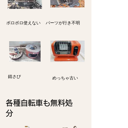
ボロボロ使えない
パーツが行き不明
​錆さび
​めっちゃ古い
各種自転車も
無料処
分