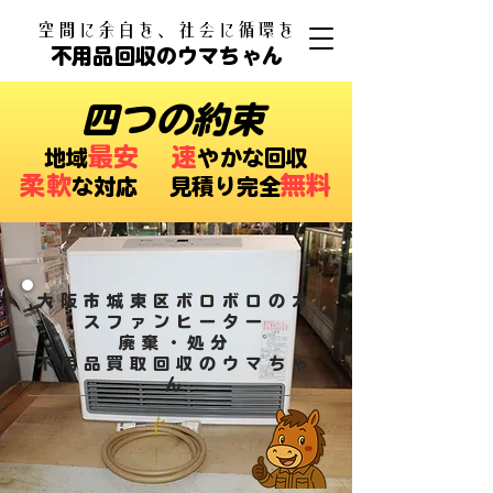
​空間に余白を、社会に循環を
不用品回収のウマちゃん
四つの約束
最安
速
​地域
やかな回収
柔軟
無料
な対応 ​見積り完全
大阪市城東区ボロボロのガ
スファンヒーター
廃棄・処分
​不用品買取回収のウマちゃ
ん