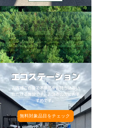
大阪府大東市
電化製品・粗大ゴミの処分・回収
不用品回収のウマちゃん
【大東市】で不用品の無料処分をお探しならウマちゃん！
東大阪の「エコステーション」は24時間セルフ持ち込み0
円。重い家具や家電、引越しに伴う大量のゴミは、コスパ
最強の格安出張回収でお伺いします。LINE見積もりで即
料金確定！
エコステーション
お客様ご自身で不用品をお持ち込みい
ただける施設です。お急ぎの方におす
すめです。
無料対象品目をチェック