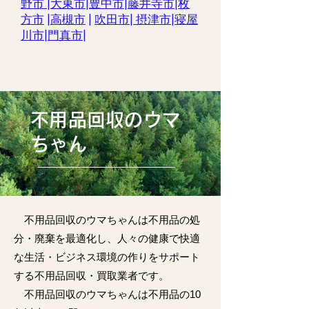
野市
|
大東市
|
豊中市
|
藤井寺市|
枚
方市
|
高槻市
|
吹田市
|
摂津市
|
寝屋
川市
|
門真市
|
不用品回収のウマ
ちゃん
不用品回収のウマちゃんは不用品の処
分・廃棄を最適化し、人々の健康で快適
な生活・ビジネス環境の作りをサポート
する不用品回収・買取業者です。
不用品回収のウマちゃんは不用品の10