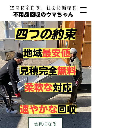
​空間に余白を、社会に循環を
不用品回収のウマちゃん
四つの約束
​地域
最安値
見積完全
無料
柔軟な
対応
速やかな
回収
会員になる