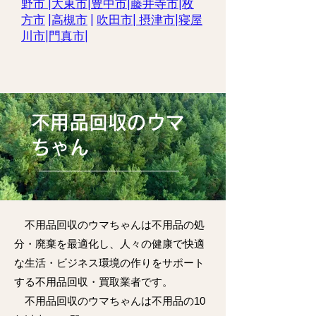
野市
|
大東市
|
豊中市
|
藤井寺市|
枚
方市
|
高槻市
|
吹田市
|
摂津市
|
寝屋
川市
|
門真市
|
不用品回収のウマ
ちゃん
不用品回収のウマちゃんは不用品の処
分・廃棄を最適化し、人々の健康で快適
な生活・ビジネス環境の作りをサポート
する不用品回収・買取業者です。
不用品回収のウマちゃんは不用品の10