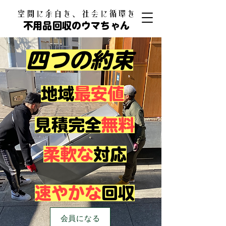
​空間に余白を、社会に循環を
不用品回収のウマちゃん
四つの約束
​地域
最安値
見積完全
無料
柔軟な
対応
速やかな
回収
会員になる