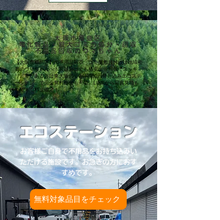
大阪市福島区
電化製品・粗大ゴミの処分・回収
不用品回収のウマちゃん
【大阪市福島区】の不用品回収・ゴミ屋敷片付けは地域密
着のウマちゃんへ！引越しゴミも格安出張回収でスッキ
リ。車がある方は東大阪の「24時間0円持ち込みエコステ
ーション」で完全無料処分も可能。LINEから写真見積も
りですぐ料金確定！
エコステーション
お客様ご自身で不用品をお持ち込みい
ただける施設です。お急ぎの方におす
すめです。
無料対象品目をチェック