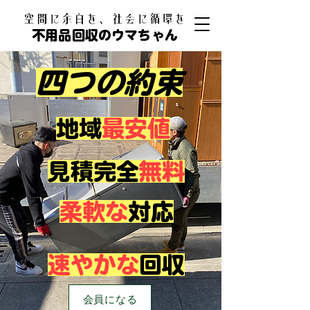
​空間に余白を、社会に循環を
不用品回収のウマちゃん
四つの約束
​地域
最安値
見積完全
無料
柔軟な
対応
速やかな
回収
会員になる