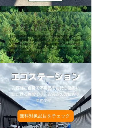
大阪市浪速区
電化製品・粗大ゴミの処分・回収
不用品回収のウマちゃん
【大阪市浪速区】で不用品回収・退去時の片付けならウマ
ちゃん！単身赴任や引越しで出た粗大ゴミを格安出張回
収。費用を極限まで抑えたい方は、東大阪の24時間完全
無料持ち込みステーションのご利用がおすすめ。LINE見
積もりで現場での加価ナシ！
エコステーション
お客様ご自身で不用品をお持ち込みい
ただける施設です。お急ぎの方におす
すめです。
無料対象品目をチェック