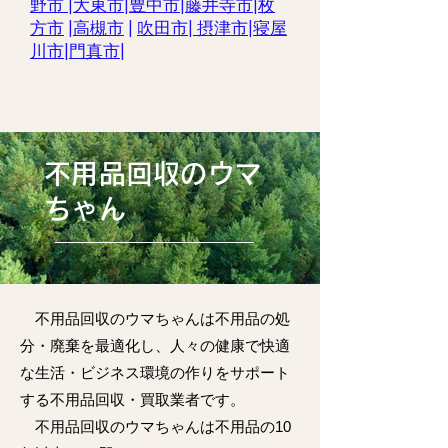
野市
|
大東市
|
豊中市
|
藤井寺市|
枚
方市
|
高槻市
|
吹田市
|
摂津市
|
寝屋
川市
|
門真市
|
不用品回収のウマ
ちゃん
不用品回収のウマちゃんは不用品の処
分・廃棄を最適化し、人々の健康で快適
な生活・ビジネス環境の作りをサポート
する不用品回収・買取業者です。
不用品回収のウマちゃんは不用品の10