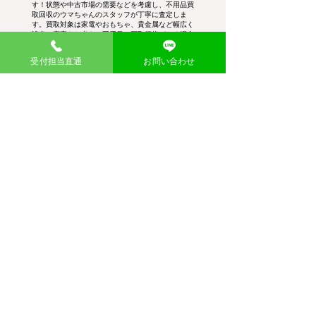
す！状態や中古市場の需要などを考慮し、不用品買
取回収のウマちゃんのスタッフが丁寧に査定しま
す。買取対象は家電やおもちゃ、貴金属など幅広く
設定。廃棄をお考えの不用品に買取価格がつく場合
がございます。
受付担当直通
お問い合わせ
幅広い品目を買取
需要が高いブランド品や貴金属類はもちろ
ん、粗大ゴミや廃品まで見逃さず、適正価格
で買取査定し、お引き取りします。
査定後即現金買取
査定金額にご納得いただければ、その場で現
金買取を実施。不用品・粗大ゴミ回収費用か
ら差し引くこともできて大変お得です。
大量の在庫も買取