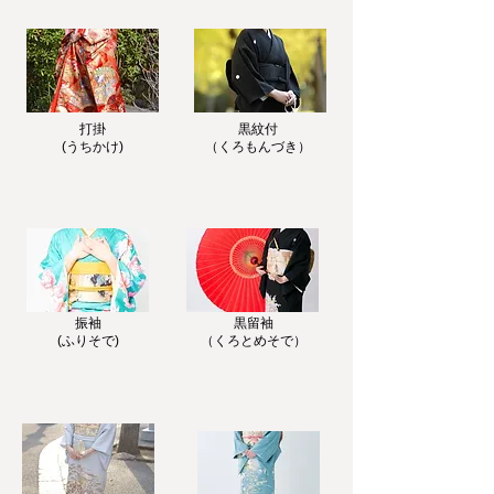
​打掛
黒紋付
(うちかけ)
（くろもんづき）
​振袖
黒留袖
(ふりそで)
​（くろとめそで）