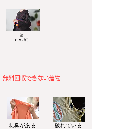
紬
​（つむぎ）
無料回収できない着物
悪臭がある
破れている