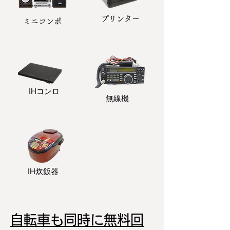
プリンター
​ミニコンポ
​IHコンロ
無線機
IH炊飯器
自転車も同時に無料回