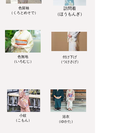
色留袖
訪問着
​（くろとめそで）
​（ほうもんぎ）
色無地
付け下げ
​（いろむじ）
​（つけさげ）
小紋
浴衣
​（こもん）
​（ゆかた）