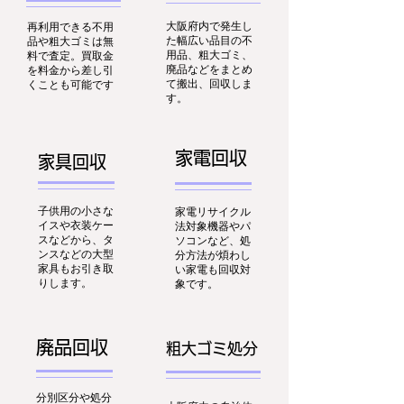
大阪府内で発生し
再利用できる不用
た幅広い品目の不
品や粗大ゴミは無
用品、粗大ゴミ、
料で査定。買取金
廃品などをまとめ
を料金から差し引
て搬出、回収しま
くことも可能です
す。
家電回収
家具回収
子供用の小さな
家電リサイクル
イスや衣装ケー
法対象機器やパ
スなどから、タ
ソコンなど、処
ンスなどの大型
分方法が煩わし
家具もお引き取
い家電も回収対
りします。
象です。
廃品回収
粗大ゴミ処分
分別区分や処分