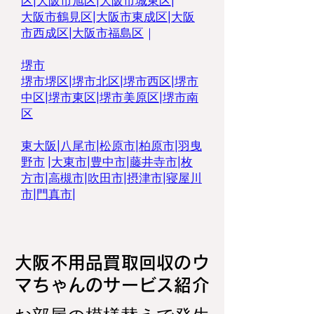
区
|
大阪市旭区
|
大阪市城東区
|
大阪市鶴見区
|
大阪市東成区
|
大阪
市西成区|
大阪市福島区
｜
堺市
堺市堺区
|
堺市北区
|
堺市西区
|
堺市
中区
|
堺市東区|
堺市美原区
|
堺市南
区
東大阪
|
八尾市
|
松原市
|
柏原市
|
羽曳
野市
|
大東市
|
豊中市
|
藤井寺市
|
枚
方市
|
高槻市
|
吹田市
|
摂津市
|
寝屋川
市
|
門真市
|
大阪不用品買取回収のウ
マちゃんのサービス紹介