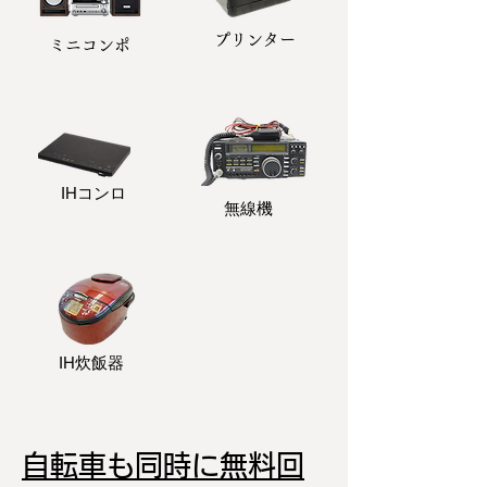
プリンター
​ミニコンポ
​IHコンロ
無線機
IH炊飯器
自転車も同時に無料回