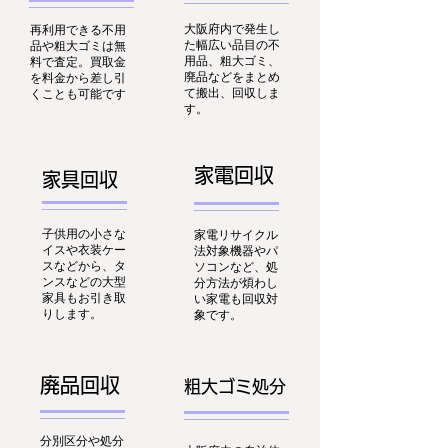
大阪府内で発生し
再利用できる不用
た幅広い品目の不
品や粗大ゴミは無
用品、粗大ゴミ、
料で査定。買取金
廃品などをまとめ
を料金から差し引
て搬出、回収しま
くことも可能です
す。
家電回収
家具回収
子供用の小さな
家電リサイクル
イスや衣装ケー
法対象機器やパ
スなどから、タ
ソコンなど、処
ンスなどの大型
分方法が煩わし
家具もお引き取
い家電も回収対
りします。
象です。
廃品回収
粗大ゴミ処分
分別区分や処分