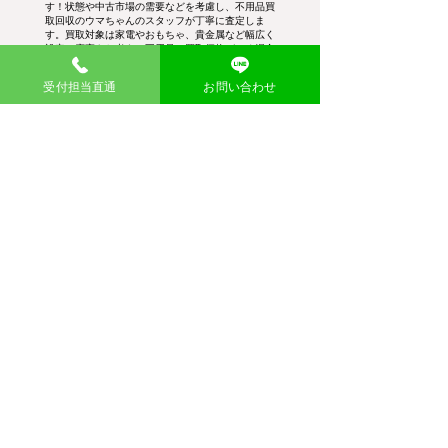
す！状態や中古市場の需要などを考慮し、不用品買
取回収のウマちゃんのスタッフが丁寧に査定しま
す。買取対象は家電やおもちゃ、貴金属など幅広く
設定。廃棄をお考えの不用品に買取価格がつく場合
がございます。
受付担当直通
お問い合わせ
幅広い品目を買取
需要が高いブランド品や貴金属類はもちろ
ん、粗大ゴミや廃品まで見逃さず、適正価格
で買取査定し、お引き取りします。
査定後即現金買取
査定金額にご納得いただければ、その場で現
金買取を実施。不用品・粗大ゴミ回収費用か
ら差し引くこともできて大変お得です。
大量の在庫も買取