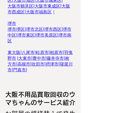
区
|
大阪市旭区
|
大阪市城東区
|
大阪市鶴見区
|
大阪市東成区
|
大阪
市西成区|
大阪市福島区
｜
堺市
堺市堺区
|
堺市北区
|
堺市西区
|
堺市
中区
|
堺市東区|
堺市美原区
|
堺市南
区
東大阪
|
八尾市
|
松原市
|
柏原市
|
羽曳
野市
|
大東市
|
豊中市
|
藤井寺市
|
枚
方市
|
高槻市
|
吹田市
|
摂津市
|
寝屋川
市
|
門真市
|
大阪不用品買取回収のウ
マちゃんのサービス紹介