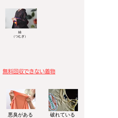
紬
​（つむぎ）
無料回収できない着物
悪臭がある
破れている