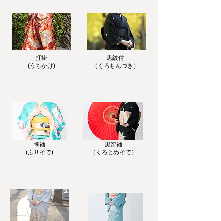
​打掛
黒紋付
(うちかけ)
（くろもんづき）
​振袖
黒留袖
(ふりそで)
​（くろとめそで）