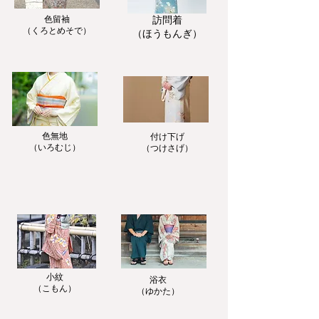
色留袖
訪問着
​（くろとめそで）
​（ほうもんぎ）
色無地
付け下げ
​（いろむじ）
​（つけさげ）
小紋
浴衣
​（こもん）
​（ゆかた）