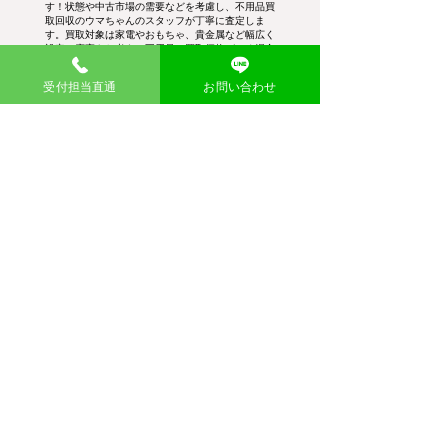
す！状態や中古市場の需要などを考慮し、不用品買
取回収のウマちゃんのスタッフが丁寧に査定しま
す。買取対象は家電やおもちゃ、貴金属など幅広く
設定。廃棄をお考えの不用品に買取価格がつく場合
がございます。
受付担当直通
お問い合わせ
幅広い品目を買取
需要が高いブランド品や貴金属類はもちろ
ん、粗大ゴミや廃品まで見逃さず、適正価格
で買取査定し、お引き取りします。
査定後即現金買取
査定金額にご納得いただければ、その場で現
金買取を実施。不用品・粗大ゴミ回収費用か
ら差し引くこともできて大変お得です。
大量の在庫も買取