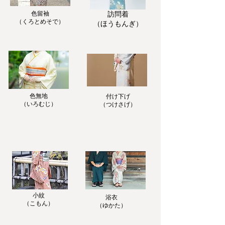
色留袖
訪問着
​（くろとめそで）
​（ほうもんぎ）
色無地
付け下げ
​（いろむじ）
​（つけさげ）
小紋
浴衣
​（こもん）
​（ゆかた）