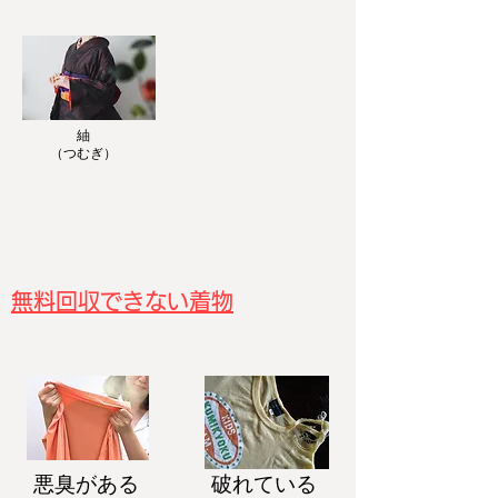
紬
​（つむぎ）
無料回収できない着物
悪臭がある
破れている