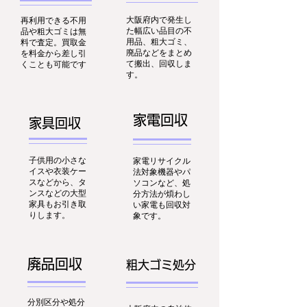
大阪府内で発生し
再利用できる不用
た幅広い品目の不
品や粗大ゴミは無
用品、粗大ゴミ、
料で査定。買取金
廃品などをまとめ
を料金から差し引
て搬出、回収しま
くことも可能です
す。
家電回収
家具回収
子供用の小さな
家電リサイクル
イスや衣装ケー
法対象機器やパ
スなどから、タ
ソコンなど、処
ンスなどの大型
分方法が煩わし
家具もお引き取
い家電も回収対
りします。
象です。
廃品回収
粗大ゴミ処分
分別区分や処分