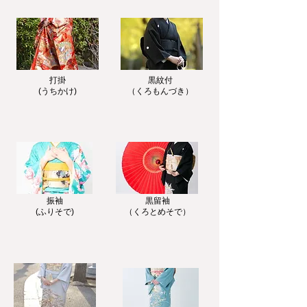
​打掛
黒紋付
(うちかけ)
（くろもんづき）
​振袖
黒留袖
(ふりそで)
​（くろとめそで）