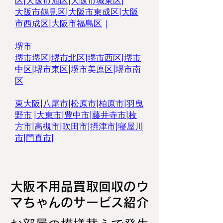
区
|
大阪市旭区
|
大阪市城東区
|
大阪市鶴見区
|
大阪市東成区
|
大阪
市西成区|
大阪市福島区
｜
堺市
堺市堺区
|
堺市北区
|
堺市西区
|
堺市
中区
|
堺市東区|
堺市美原区
|
堺市南
区
東大阪
|
八尾市
|
松原市
|
柏原市
|
羽曳
野市
|
大東市
|
豊中市
|
藤井寺市
|
枚
方市
|
高槻市
|
吹田市
|
摂津市
|
寝屋川
市
|
門真市
|
大阪不用品買取回収のウ
マちゃんのサービス紹介