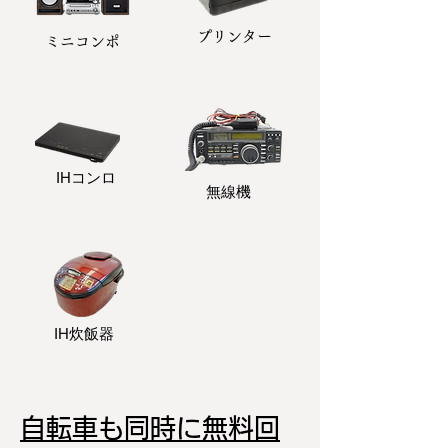
プリンター
​ミニコンポ
​IHコンロ
無線機
IH炊飯器
自転車も同時に無料回