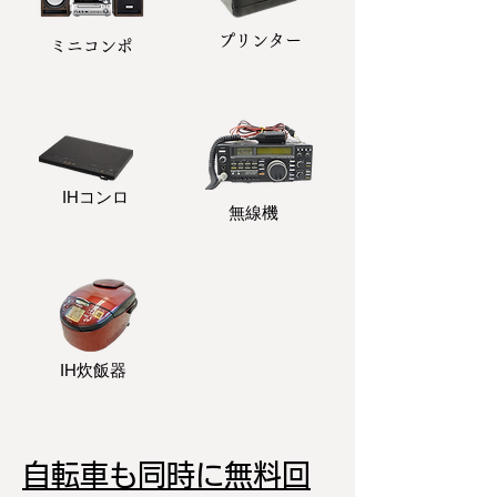
プリンター
​ミニコンポ
​IHコンロ
無線機
IH炊飯器
自転車も同時に無料回