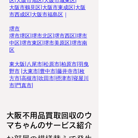
区
|
大阪市旭区
|
大阪市城東区
|
大阪市鶴見区
|
大阪市東成区
|
大阪
市西成区|
大阪市福島区
｜
堺市
堺市堺区
|
堺市北区
|
堺市西区
|
堺市
中区
|
堺市東区|
堺市美原区
|
堺市南
区
東大阪
|
八尾市
|
松原市
|
柏原市
|
羽曳
野市
|
大東市
|
豊中市
|
藤井寺市
|
枚
方市
|
高槻市
|
吹田市
|
摂津市
|
寝屋川
市
|
門真市
|
大阪不用品買取回収のウ
マちゃんのサービス紹介