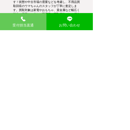
す！状態や中古市場の需要などを考慮し、不用品買
取回収のウマちゃんのスタッフが丁寧に査定しま
す。買取対象は家電やおもちゃ、貴金属など幅広く
設定。廃棄をお考えの不用品に買取価格がつく場合
がございます。
受付担当直通
お問い合わせ
幅広い品目を買取
需要が高いブランド品や貴金属類はもちろ
ん、粗大ゴミや廃品まで見逃さず、適正価格
で買取査定し、お引き取りします。
査定後即現金買取
査定金額にご納得いただければ、その場で現
金買取を実施。不用品・粗大ゴミ回収費用か
ら差し引くこともできて大変お得です。
大量の在庫も買取