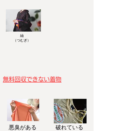
紬
​（つむぎ）
無料回収できない着物
悪臭がある
破れている