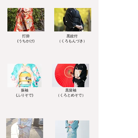
​打掛
黒紋付
(うちかけ)
（くろもんづき）
​振袖
黒留袖
(ふりそで)
​（くろとめそで）