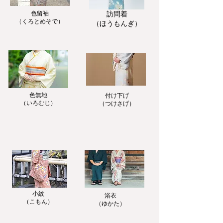
色留袖
訪問着
​（くろとめそで）
​（ほうもんぎ）
色無地
付け下げ
​（いろむじ）
​（つけさげ）
小紋
浴衣
​（こもん）
​（ゆかた）