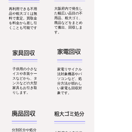
大阪府内で発生し
再利用できる不用
た幅広い品目の不
品や粗大ゴミは無
用品、粗大ゴミ、
料で査定。買取金
廃品などをまとめ
を料金から差し引
て搬出、回収しま
くことも可能です
す。
家電回収
家具回収
子供用の小さな
家電リサイクル
イスや衣装ケー
法対象機器やパ
スなどから、タ
ソコンなど、処
ンスなどの大型
分方法が煩わし
家具もお引き取
い家電も回収対
りします。
象です。
廃品回収
粗大ゴミ処分
分別区分や処分