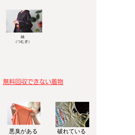
紬
​（つむぎ）
無料回収できない着物
悪臭がある
破れている