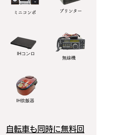
プリンター
​ミニコンポ
​IHコンロ
無線機
IH炊飯器
自転車も同時に無料回