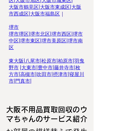
区
|
大阪市旭区
|
大阪市城東区
|
大阪市鶴見区
|
大阪市東成区
|
大阪
市西成区|
大阪市福島区
｜
堺市
堺市堺区
|
堺市北区
|
堺市西区
|
堺市
中区
|
堺市東区|
堺市美原区
|
堺市南
区
東大阪
|
八尾市
|
松原市
|
柏原市
|
羽曳
野市
|
大東市
|
豊中市
|
藤井寺市
|
枚
方市
|
高槻市
|
吹田市
|
摂津市
|
寝屋川
市
|
門真市
|
大阪不用品買取回収のウ
マちゃんのサービス紹介