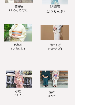
色留袖
訪問着
​（くろとめそで）
​（ほうもんぎ）
色無地
付け下げ
​（いろむじ）
​（つけさげ）
小紋
浴衣
​（こもん）
​（ゆかた）