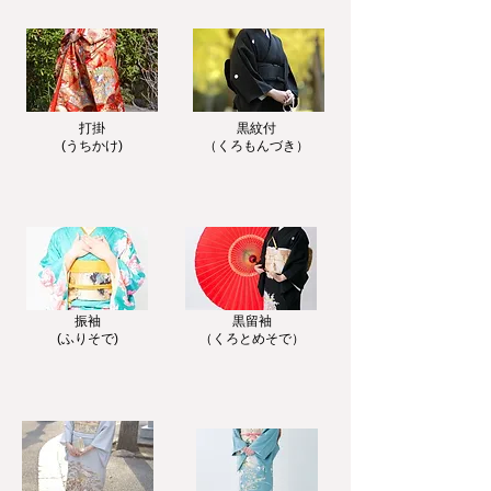
​打掛
黒紋付
(うちかけ)
（くろもんづき）
​振袖
黒留袖
(ふりそで)
​（くろとめそで）