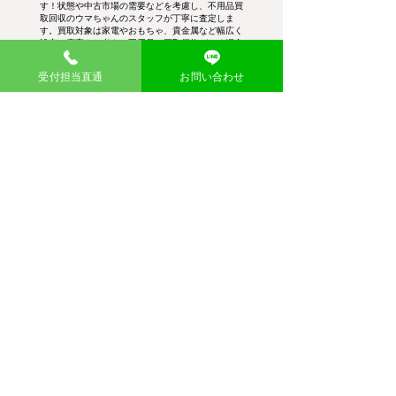
す！状態や中古市場の需要などを考慮し、不用品買
取回収のウマちゃんのスタッフが丁寧に査定しま
す。買取対象は家電やおもちゃ、貴金属など幅広く
設定。廃棄をお考えの不用品に買取価格がつく場合
がございます。
受付担当直通
お問い合わせ
幅広い品目を買取
需要が高いブランド品や貴金属類はもちろ
ん、粗大ゴミや廃品まで見逃さず、適正価格
で買取査定し、お引き取りします。
査定後即現金買取
査定金額にご納得いただければ、その場で現
金買取を実施。不用品・粗大ゴミ回収費用か
ら差し引くこともできて大変お得です。
大量の在庫も買取