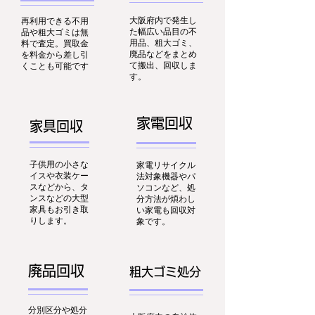
大阪府内で発生し
再利用できる不用
た幅広い品目の不
品や粗大ゴミは無
用品、粗大ゴミ、
料で査定。買取金
廃品などをまとめ
を料金から差し引
て搬出、回収しま
くことも可能です
す。
家電回収
家具回収
子供用の小さな
家電リサイクル
イスや衣装ケー
法対象機器やパ
スなどから、タ
ソコンなど、処
ンスなどの大型
分方法が煩わし
家具もお引き取
い家電も回収対
りします。
象です。
廃品回収
粗大ゴミ処分
分別区分や処分