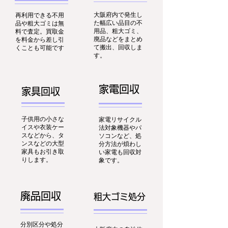
大阪府内で発生し
再利用できる不用
た幅広い品目の不
品や粗大ゴミは無
用品、粗大ゴミ、
料で査定。買取金
廃品などをまとめ
を料金から差し引
て搬出、回収しま
くことも可能です
す。
家電回収
家具回収
子供用の小さな
家電リサイクル
イスや衣装ケー
法対象機器やパ
スなどから、タ
ソコンなど、処
ンスなどの大型
分方法が煩わし
家具もお引き取
い家電も回収対
りします。
象です。
廃品回収
粗大ゴミ処分
分別区分や処分