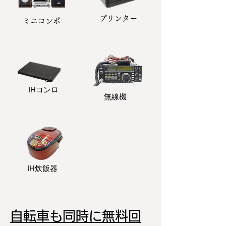
プリンター
​ミニコンポ
​IHコンロ
無線機
IH炊飯器
自転車も同時に無料回