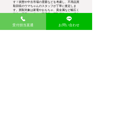
す！状態や中古市場の需要などを考慮し、不用品買
取回収のウマちゃんのスタッフが丁寧に査定しま
す。買取対象は家電やおもちゃ、貴金属など幅広く
設定。廃棄をお考えの不用品に買取価格がつく場合
がございます。
受付担当直通
お問い合わせ
幅広い品目を買取
需要が高いブランド品や貴金属類はもちろ
ん、粗大ゴミや廃品まで見逃さず、適正価格
で買取査定し、お引き取りします。
査定後即現金買取
査定金額にご納得いただければ、その場で現
金買取を実施。不用品・粗大ゴミ回収費用か
ら差し引くこともできて大変お得です。
大量の在庫も買取