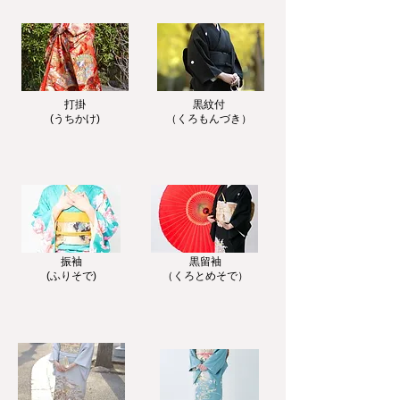
​打掛
黒紋付
(うちかけ)
（くろもんづき）
​振袖
黒留袖
(ふりそで)
​（くろとめそで）