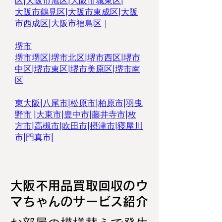
区
|
大阪市旭区
|
大阪市城東区
|
大阪市鶴見区
|
大阪市東成区
|
大阪
市西成区|
大阪市福島区
｜
堺市
堺市堺区
|
堺市北区
|
堺市西区
|
堺市
中区
|
堺市東区|
堺市美原区
|
堺市南
区
東大阪
|
八尾市
|
松原市
|
柏原市
|
羽曳
野市
|
大東市
|
豊中市
|
藤井寺市
|
枚
方市
|
高槻市
|
吹田市
|
摂津市
|
寝屋川
市
|
門真市
|
大阪不用品買取回収のウ
マちゃんのサービス紹介