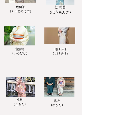
色留袖
訪問着
​（くろとめそで）
​（ほうもんぎ）
色無地
付け下げ
​（いろむじ）
​（つけさげ）
小紋
浴衣
​（こもん）
​（ゆかた）