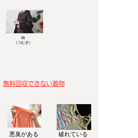
紬
​（つむぎ）
無料回収できない着物
悪臭がある
破れている