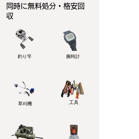
同時に無料処分・格安回
収
釣り竿
​腕時計
​工具
​草刈機