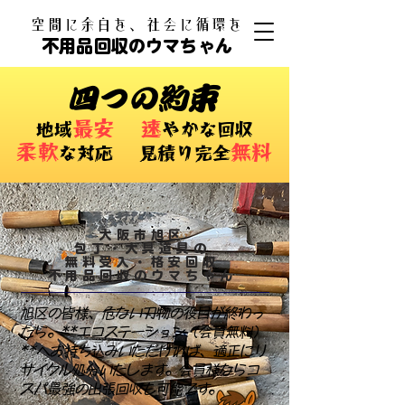
​空間に余白を、社会に循環を
不用品回収のウマちゃん
四つの約束
最安
速
​地域
やかな回収
柔軟
無料
な対応 ​見積り完全
大阪市旭区
包丁・大具道具の
無料受入・格安回収
不用品回収のウマちゃん
旭区の皆様、危ない刃物の役目が終わっ
たら。**エコステーション（会員無料）
**へお持ち込みいただければ、適正にリ
サイクル処分いたします。会員様ならコ
スパ最強の出張回収も可能です。