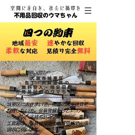
​空間に余白を、社会に循環を
不用品回収のウマちゃん
四つの約束
最安
速
​地域
やかな回収
柔軟
無料
な対応 ​見積り完全
大阪市城東区
包丁・大具道具の
無料受入・格安回収
不用品回収のウマちゃん
城東区にお住まいで、物置の大工道具を
整理したい方。会員登録をしてエコステ
ーションへお持ち込みで無料回収。重い
工具箱は、会員様限定の納得価格で出張
回収に伺います。