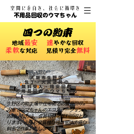
​空間に余白を、社会に循環を
不用品回収のウマちゃん
四つの約束
最安
速
​地域
やかな回収
柔軟
無料
な対応 ​見積り完全
大阪市生野区
包丁・大具道具の
無料受入・格安回収
不用品回収のウマちゃん
生野区の町工場や住宅街での道具回収。
お車でウマちゃんのエコステーションへ
お越しの方は、会員特典で無料回収とな
ります。出張も会員様なら非常にお得な
料金で作業いたします。