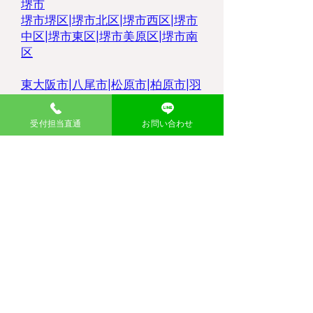
堺市
堺市堺区|
堺市北区
|
堺市西区
|
堺市
中区
|
堺市東区
|
堺市美原区
|
堺市南
区
東大阪市
|
八尾市
|
松原市
|
柏原市
|
羽
曳野市
|
大東市
|
豊中市
|
藤井寺市
|
枚方市
|
高槻市
|
吹田市
|
摂津市
|
寝屋
受付担当直通
お問い合わせ
川市
|
門真市|
​持ち込み無料処分の流れ