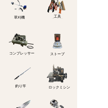
​工具
​草刈機
コンプレッサー
ストーブ
釣り竿
ロックミシン