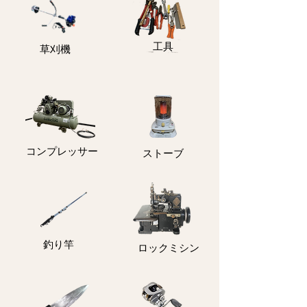
​工具
​草刈機
コンプレッサー
ストーブ
釣り竿
ロックミシン