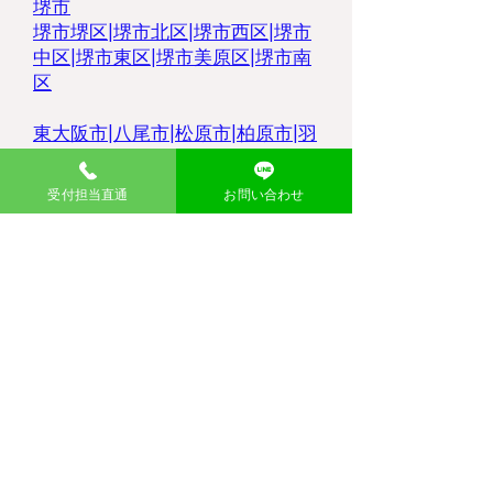
堺市
堺市堺区|
堺市北区
|
堺市西区
|
堺市
中区
|
堺市東区
|
堺市美原区
|
堺市南
区
東大阪市
|
八尾市
|
松原市
|
柏原市
|
羽
曳野市
|
大東市
|
豊中市
|
藤井寺市
|
枚方市
|
高槻市
|
吹田市
|
摂津市
|
寝屋
受付担当直通
お問い合わせ
川市
|
門真市|
​持ち込み無料処分の流れ