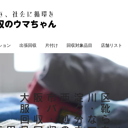
白を、社会に循環を
収のウマちゃん
ション
出張回収
片付け
回収対象品目
店舗リスト
大阪市西淀川区
服・バック・靴
回収・処分なら