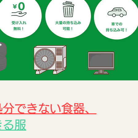
処分できない食器、
きる服