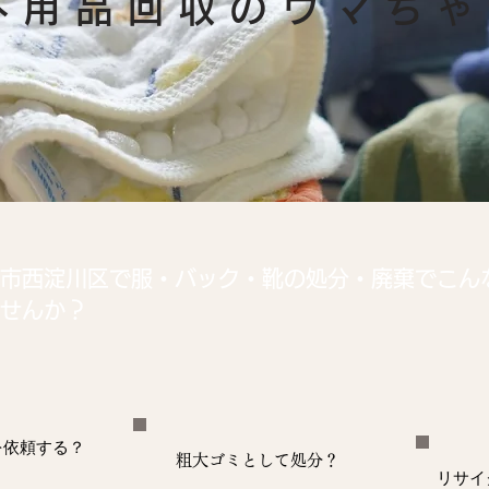
​不用品回収のウマち
市西淀川区で服・バック・靴の処分・廃棄でこん
せんか？
を依頼する？
粗大ゴミとして処分？
リサイ