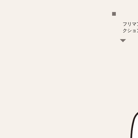
フリマ
クショ