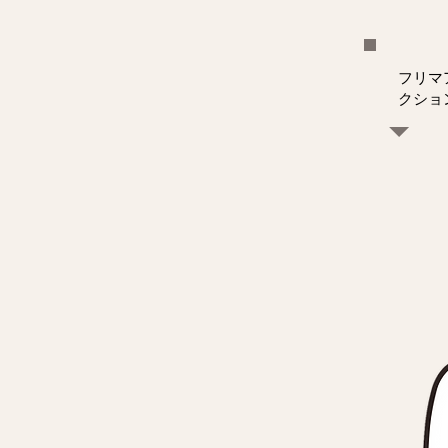
フリマ
クショ