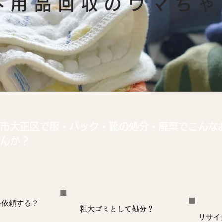
​不用品回収のウマち
市大正区で服・バック・靴の処分・廃棄でこんな
んか？
を依頼する？
粗大ゴミとして処分？
リサイ