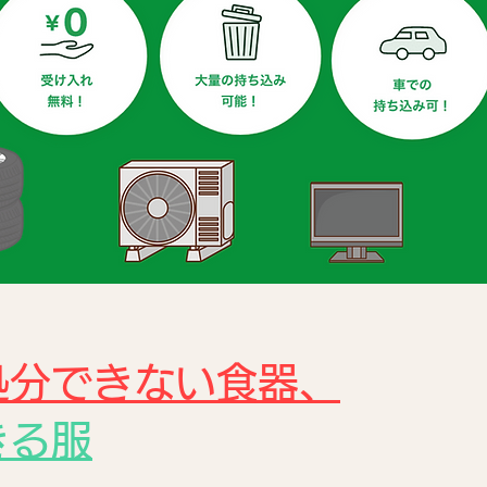
処分できない食器、
きる服