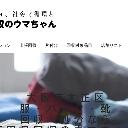
白を、社会に循環を
収のウマちゃん
ション
出張回収
片付け
回収対象品目
店舗リスト
大阪市大正区
服・バック・靴
回収・処分なら