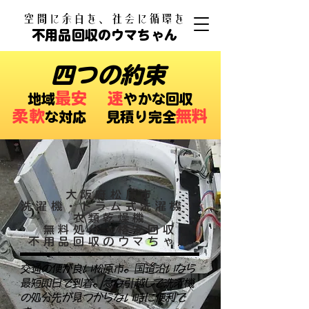
​空間に余白を、社会に循環を
不用品回収のウマちゃん
四つの約束
最安
速
​地域
やかな回収
柔軟
無料
な対応 ​見積り完全
大阪府松原市
洗濯機・ドラム式洗濯機・
衣類乾燥機
無料処分・格安回収
不用品回収のウマちゃん
交通の便が良い松原市。国道沿いなら
最短即日で到着。急な引越しで洗濯機
の処分先が見つからない時に便利で