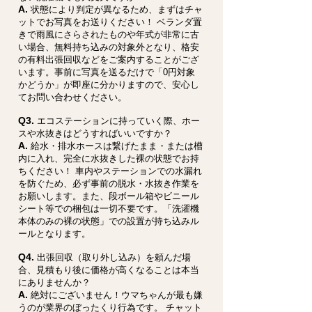
A.
状態により判定が異なるため、まずはチャ
ットでお写真をお送りください！ ベランダ置
きで雨風にさらされたものや年式が非常に古
い場合、無料持ち込みの対象外となり、格安
の有料出張回収などをご案内することがござ
います。事前に写真を送るだけで「0円対象
かどうか」が即座に分かりますので、安心し
てお問い合わせください。
Q3.
エコステーションに持っていく際、ホー
スや水抜きはどうすればいいですか？
A.
給水・排水ホースは繋げたまま・または槽
内に入れ、完全に水抜きした裸の状態でお持
ちください！ 車内やステーションでの水漏れ
を防ぐため、必ず事前の脱水・水抜き作業を
お願いします。また、段ボール箱やビニール
シート等での梱包は一切不要です。「洗濯機
本体のみの裸の状態」での設置が持ち込みル
ールとなります。
Q4.
出張回収（取り外し込み）を頼んだ場
合、見積もり後に価格が高くなることは本当
にありませんか？
A.
絶対にございません！ウマちゃんが最も嫌
うのが業界のぼったくり行為です。 チャット