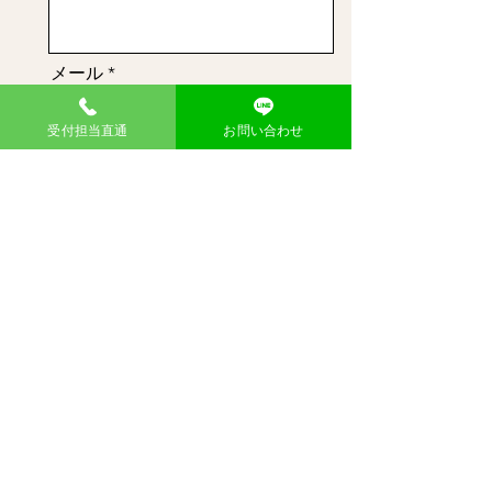
メール
受付担当直通
お問い合わせ
メッセージ
送信
東大阪御厨店
​不用品回収のウマちゃん