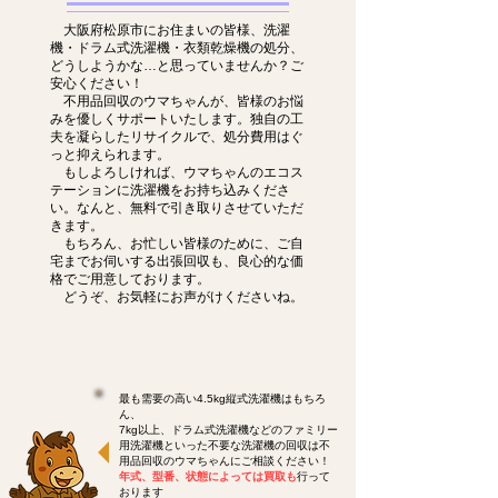
大阪府松原市にお住まいの皆様、洗濯
機・ドラム式洗濯機・衣類乾燥機の処分、
どうしようかな…と思っていませんか？ご
安心ください！
不用品回収のウマちゃんが、皆様のお悩
みを優しくサポートいたします。独自の工
夫を凝らしたリサイクルで、処分費用はぐ
っと抑えられます。
もしよろしければ、ウマちゃんのエコス
テーションに洗濯機をお持ち込みくださ
い。なんと、無料で引き取りさせていただ
きます。
もちろん、お忙しい皆様のために、ご自
宅までお伺いする出張回収も、良心的な価
格でご用意しております。
どうぞ、お気軽にお声がけくださいね。
最も需要の高い4.5kg縦式洗濯機はもちろ
ん、
7kg以上、ドラム式洗濯機などのファミリー
用洗濯機といった不要な洗濯機の回収は不
用品回収のウマちゃんにご相談ください！
年式、型番、状態によっては買取も
行って
おります