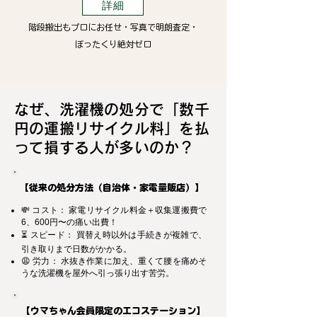
詳細
階段搬出もプロにお任せ・写真で明朗査定・
ぼったくり絶対ゼロ
なぜ、洗濯機の処分で「数千
円の運搬リサイクル料」を払
って損する人が多いのか？
【従来の処分方法（自治体・家電量販店）】
💸 コスト： 家電リサイクル料金＋収集運搬費で
6、600円〜の痛い出費！
⏳ スピード： 買替え時以外は手続きが複雑で、
引き取りまで日数がかかる。
😩 労力： 水抜き作業に加え、重くて腰を痛めそ
うな洗濯機を屋外へ引っ張り出す苦労。
【ウマちゃん会員限定のエコステーション】