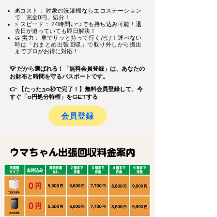
💰コスト： 対象の洗濯機ならエコステーション
で「完全0円」処分！
⚡ スピード： 24時間いつでも持ち込み可能！退
去日が迫っていても即日解決！
🤝 労力： 車でサッと持って行くだけ！運べない
時は「おまとめ出張回収」で取り外しから搬出
までプロがお得に対応！
💡 だから選ばれる！「無料会員登録」は、あなたの
お財布と時間を守るパスポートです。
👉 【たった30秒で完了！】無料会員登録して、今
すぐ「0円処分特権」をGETする
会員登録
ウマちゃん出張回収料金案内