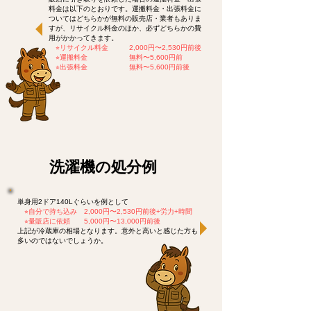
料金は以下のとおりです。運搬料金・出張料金に
ついてはどちらかが無料の販売店・業者もありま
すが、リサイクル料金のほか、必ずどちらかの費
用がかかってきます。
​
⭐︎リサイクル料金 2,000円〜2,530円前後
⭐︎運搬料金 無料〜5,600円前
⭐︎出張料金 無料〜5,600円前後
​洗濯機の処分例
単身用2ドア140Lぐらいを例として
⭐︎
自分で持ち込み 2,000円〜2,530円前後+労力+時間
​
⭐︎
量販店に依頼 5,000円〜13,000円前後
上記が冷蔵庫の相場となります。意外と高いと感じた方も
多いのではないでしょうか。