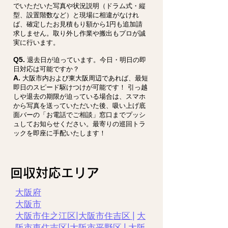
でいただいた写真や状況説明（ドラム式・縦
型、設置階数など）と現場に相違がなけれ
ば、確定したお見積もり額から1円も追加請
求しません。取り外し作業や搬出もプロが誠
実に行います。
Q5.
退去日が迫っています。今日・明日の即
日対応は可能ですか？
A.
大阪市内および東大阪周辺であれば、最短
即日のスピード駆けつけが可能です！ 引っ越
しや退去の期限が迫っている場合は、スマホ
から写真を送っていただいた後、吸い上げ底
面バーの「お電話でご相談」窓口までプッシ
ュしてお知らせください。最寄りの巡回トラ
ックを即座に手配いたします！
​回収対応エリア
大阪府
大阪市
大阪市住之江区
|
大阪市住吉区 |
大
阪市東住吉区
|
大阪市平野区
|
大阪