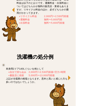
料金は以下のとおりです。運搬料金・出張料金に
ついてはどちらかが無料の販売店・業者もありま
すが、リサイクル料金のほか、必ずどちらかの費
用がかかってきます。
​
⭐︎リサイクル料金 2,000円〜2,530円前後
⭐︎運搬料金 無料〜5,600円前
⭐︎出張料金 無料〜5,600円前後
​洗濯機の処分例
単身用2ドア140Lぐらいを例として
⭐︎
自分で持ち込み 2,000円〜2,530円前後+労力+時間
​
⭐︎
量販店に依頼 5,000円〜13,000円前後
上記が冷蔵庫の相場となります。意外と高いと感じた方も
多いのではないでしょうか。