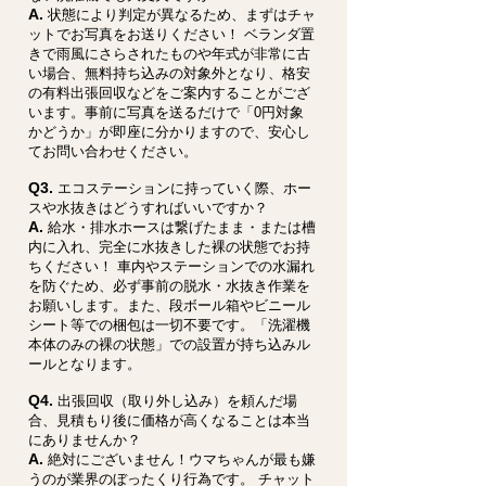
A.
状態により判定が異なるため、まずはチャ
ットでお写真をお送りください！ ベランダ置
きで雨風にさらされたものや年式が非常に古
い場合、無料持ち込みの対象外となり、格安
の有料出張回収などをご案内することがござ
います。事前に写真を送るだけで「0円対象
かどうか」が即座に分かりますので、安心し
てお問い合わせください。
Q3.
エコステーションに持っていく際、ホー
スや水抜きはどうすればいいですか？
A.
給水・排水ホースは繋げたまま・または槽
内に入れ、完全に水抜きした裸の状態でお持
ちください！ 車内やステーションでの水漏れ
を防ぐため、必ず事前の脱水・水抜き作業を
お願いします。また、段ボール箱やビニール
シート等での梱包は一切不要です。「洗濯機
本体のみの裸の状態」での設置が持ち込みル
ールとなります。
Q4.
出張回収（取り外し込み）を頼んだ場
合、見積もり後に価格が高くなることは本当
にありませんか？
A.
絶対にございません！ウマちゃんが最も嫌
うのが業界のぼったくり行為です。 チャット