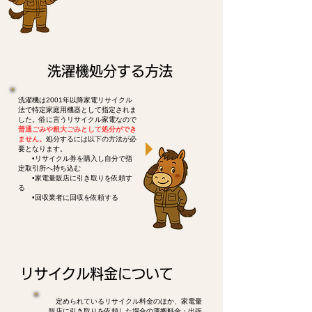
洗濯機処分する方法
洗濯機は2001年以降家電リサイクル
法で特定家庭用機器として指定されま
した。俗に言うリサイクル家電なので
普通ごみや粗大ごみとして処分ができ
ません。
処分するには以下の方法が必
要となります。
•リサイクル券を購入し自分で指
定取引所へ持ち込む
•家電量販店に引き取りを依頼す
る
•回収業者に回収を依頼する
リサイクル料金について
定められているリサイクル料金のほか、家電量
販店に引き取りを依頼した場合の運搬料金・出張