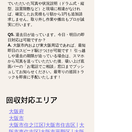
でいただいた写真や状況説明（ドラム式・縦
型、設置階数など）と現場に相違がなけれ
ば、確定したお見積もり額から1円も追加請
求しません。取り外し作業や搬出もプロが誠
実に行います。
Q5.
退去日が迫っています。今日・明日の即
日対応は可能ですか？
A.
大阪市内および東大阪周辺であれば、最短
即日のスピード駆けつけが可能です！ 引っ越
しや退去の期限が迫っている場合は、スマホ
から写真を送っていただいた後、吸い上げ底
面バーの「お電話でご相談」窓口までプッシ
ュしてお知らせください。最寄りの巡回トラ
ックを即座に手配いたします！
​回収対応エリア
大阪府
大阪市
大阪市住之江区
|
大阪市住吉区 |
大
阪市東住吉区
|
大阪市平野区
|
大阪