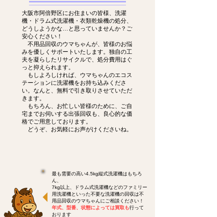
大阪市阿倍野区にお住まいの皆様、洗濯
機・ドラム式洗濯機・衣類乾燥機の処分、
どうしようかな…と思っていませんか？ご
安心ください！
不用品回収のウマちゃんが、皆様のお悩
みを優しくサポートいたします。独自の工
夫を凝らしたリサイクルで、処分費用はぐ
っと抑えられます。
もしよろしければ、ウマちゃんのエコス
テーションに洗濯機をお持ち込みくださ
い。なんと、無料で引き取りさせていただ
きます。
もちろん、お忙しい皆様のために、ご自
宅までお伺いする出張回収も、良心的な価
格でご用意しております。
どうぞ、お気軽にお声がけくださいね。
最も需要の高い4.5kg縦式洗濯機はもちろ
ん、
7kg以上、ドラム式洗濯機などのファミリー
用洗濯機といった不要な洗濯機の回収は不
用品回収のウマちゃんにご相談ください！
年式、型番、状態によっては買取も
行って
おります