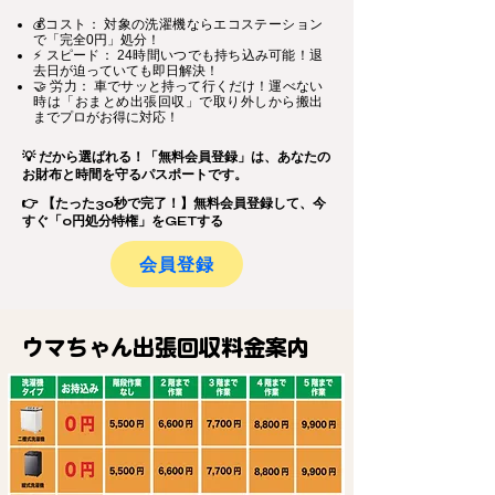
💰コスト： 対象の洗濯機ならエコステーション
で「完全0円」処分！
⚡ スピード： 24時間いつでも持ち込み可能！退
去日が迫っていても即日解決！
🤝 労力： 車でサッと持って行くだけ！運べない
時は「おまとめ出張回収」で取り外しから搬出
までプロがお得に対応！
💡 だから選ばれる！「無料会員登録」は、あなたの
お財布と時間を守るパスポートです。
👉 【たった30秒で完了！】無料会員登録して、今
すぐ「0円処分特権」をGETする
会員登録
ウマちゃん出張回収料金案内