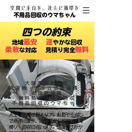
​空間に余白を、社会に循環を
不用品回収のウマちゃん
四つの約束
最安
速
​地域
やかな回収
柔軟
無料
な対応 ​見積り完全
大阪市阿倍野区
洗濯機・ドラム式洗濯機・
衣類乾燥機
無料処分・格安回収
不用品回収のウマちゃん
天王寺・阿倍野エリア。転勤や引越し
で急ぎの場合、お電話から即日でお見
積り・回収に伺います。洗濯機1台か