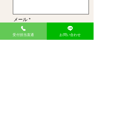
メール
受付担当直通
お問い合わせ
メッセージ
送信
東大阪御厨店
​不用品回収のウマちゃん