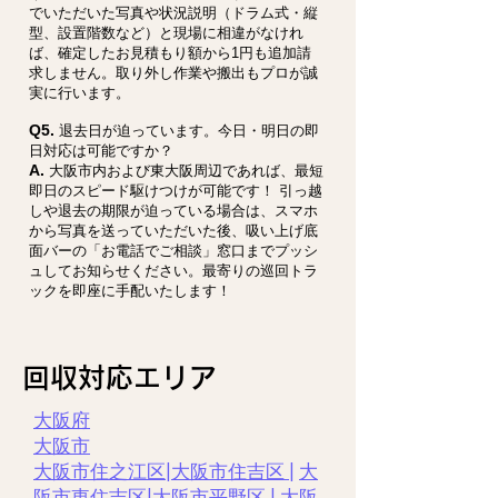
でいただいた写真や状況説明（ドラム式・縦
型、設置階数など）と現場に相違がなけれ
ば、確定したお見積もり額から1円も追加請
求しません。取り外し作業や搬出もプロが誠
実に行います。
Q5.
退去日が迫っています。今日・明日の即
日対応は可能ですか？
A.
大阪市内および東大阪周辺であれば、最短
即日のスピード駆けつけが可能です！ 引っ越
しや退去の期限が迫っている場合は、スマホ
から写真を送っていただいた後、吸い上げ底
面バーの「お電話でご相談」窓口までプッシ
ュしてお知らせください。最寄りの巡回トラ
ックを即座に手配いたします！
​回収対応エリア
大阪府
大阪市
大阪市住之江区
|
大阪市住吉区 |
大
阪市東住吉区
|
大阪市平野区
|
大阪