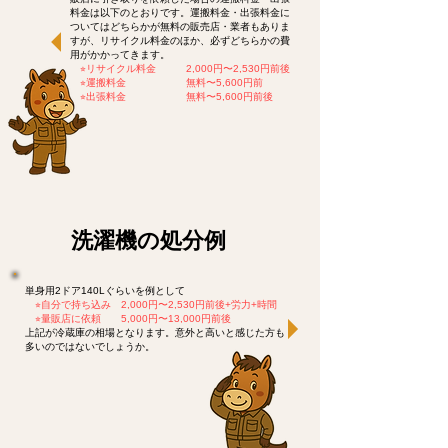
料金は以下のとおりです。運搬料金・出張料金に
ついてはどちらかが無料の販売店・業者もありま
すが、リサイクル料金のほか、必ずどちらかの費
用がかかってきます。
​
⭐︎リサイクル料金 2,000円〜2,530円前後
⭐︎運搬料金 無料〜5,600円前
⭐︎出張料金 無料〜5,600円前後
​洗濯機の処分例
単身用2ドア140Lぐらいを例として
⭐︎
自分で持ち込み 2,000円〜2,530円前後+労力+時間
​
⭐︎
量販店に依頼 5,000円〜13,000円前後
上記が冷蔵庫の相場となります。意外と高いと感じた方も
多いのではないでしょうか。