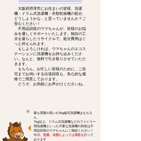
大阪府摂津市にお住まいの皆様、洗濯
機・ドラム式洗濯機・衣類乾燥機の処分、
どうしようかな…と思っていませんか？ご
安心ください！
不用品回収のウマちゃんが、皆様のお悩
みを優しくサポートいたします。独自の工
夫を凝らしたリサイクルで、処分費用はぐ
っと抑えられます。
もしよろしければ、ウマちゃんのエコス
テーションに洗濯機をお持ち込みくださ
い。なんと、無料で引き取りさせていただ
きます。
もちろん、お忙しい皆様のために、ご自
宅までお伺いする出張回収も、良心的な価
格でご用意しております。
どうぞ、お気軽にお声がけくださいね。
最も需要の高い4.5kg縦式洗濯機はもちろ
ん、
7kg以上、ドラム式洗濯機などのファミリー
用洗濯機といった不要な洗濯機の回収は不
用品回収のウマちゃんにご相談ください！
年式、型番、状態によっては買取も
行って
おります