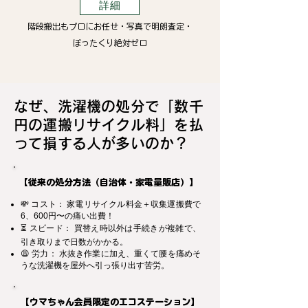
詳細
階段搬出もプロにお任せ・写真で明朗査定・
ぼったくり絶対ゼロ
なぜ、洗濯機の処分で「数千
円の運搬リサイクル料」を払
って損する人が多いのか？
【従来の処分方法（自治体・家電量販店）】
💸 コスト： 家電リサイクル料金＋収集運搬費で
6、600円〜の痛い出費！
⏳ スピード： 買替え時以外は手続きが複雑で、
引き取りまで日数がかかる。
😩 労力： 水抜き作業に加え、重くて腰を痛めそ
うな洗濯機を屋外へ引っ張り出す苦労。
【ウマちゃん会員限定のエコステーション】