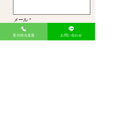
メール
受付担当直通
お問い合わせ
メッセージ
送信
東大阪御厨店
​不用品回収のウマちゃん