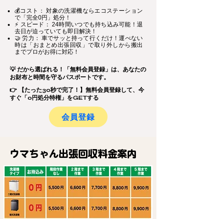
💰コスト： 対象の洗濯機ならエコステーション
で「完全0円」処分！
⚡ スピード： 24時間いつでも持ち込み可能！退
去日が迫っていても即日解決！
🤝 労力： 車でサッと持って行くだけ！運べない
時は「おまとめ出張回収」で取り外しから搬出
までプロがお得に対応！
💡 だから選ばれる！「無料会員登録」は、あなたの
お財布と時間を守るパスポートです。
👉 【たった30秒で完了！】無料会員登録して、今
すぐ「0円処分特権」をGETする
会員登録
ウマちゃん出張回収料金案内