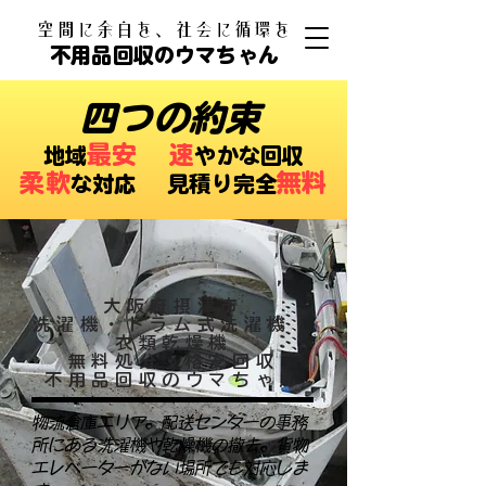
​空間に余白を、社会に循環を
不用品回収のウマちゃん
四つの約束
最安
速
​地域
やかな回収
柔軟
無料
な対応 ​見積り完全
大阪府摂津市
洗濯機・ドラム式洗濯機・
衣類乾燥機
無料処分・格安回収
不用品回収のウマちゃん
物流倉庫エリア。配送センターの事務
所にある洗濯機や乾燥機の撤去。貨物
エレベーターがない場所でも対応しま