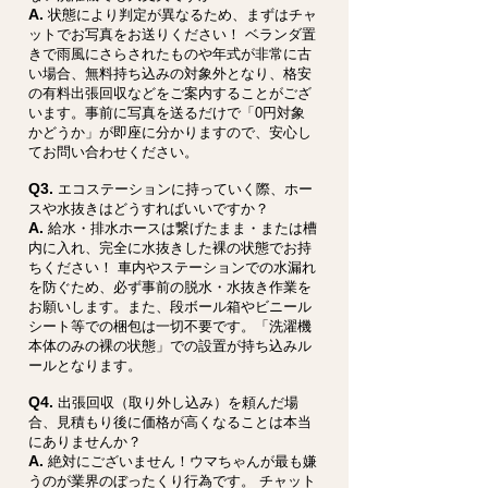
A.
状態により判定が異なるため、まずはチャ
ットでお写真をお送りください！ ベランダ置
きで雨風にさらされたものや年式が非常に古
い場合、無料持ち込みの対象外となり、格安
の有料出張回収などをご案内することがござ
います。事前に写真を送るだけで「0円対象
かどうか」が即座に分かりますので、安心し
てお問い合わせください。
Q3.
エコステーションに持っていく際、ホー
スや水抜きはどうすればいいですか？
A.
給水・排水ホースは繋げたまま・または槽
内に入れ、完全に水抜きした裸の状態でお持
ちください！ 車内やステーションでの水漏れ
を防ぐため、必ず事前の脱水・水抜き作業を
お願いします。また、段ボール箱やビニール
シート等での梱包は一切不要です。「洗濯機
本体のみの裸の状態」での設置が持ち込みル
ールとなります。
Q4.
出張回収（取り外し込み）を頼んだ場
合、見積もり後に価格が高くなることは本当
にありませんか？
A.
絶対にございません！ウマちゃんが最も嫌
うのが業界のぼったくり行為です。 チャット