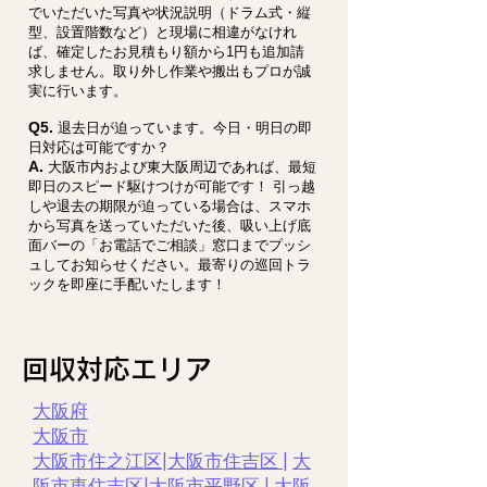
でいただいた写真や状況説明（ドラム式・縦
型、設置階数など）と現場に相違がなけれ
ば、確定したお見積もり額から1円も追加請
求しません。取り外し作業や搬出もプロが誠
実に行います。
Q5.
退去日が迫っています。今日・明日の即
日対応は可能ですか？
A.
大阪市内および東大阪周辺であれば、最短
即日のスピード駆けつけが可能です！ 引っ越
しや退去の期限が迫っている場合は、スマホ
から写真を送っていただいた後、吸い上げ底
面バーの「お電話でご相談」窓口までプッシ
ュしてお知らせください。最寄りの巡回トラ
ックを即座に手配いたします！
​回収対応エリア
大阪府
大阪市
大阪市住之江区
|
大阪市住吉区 |
大
阪市東住吉区
|
大阪市平野区
|
大阪