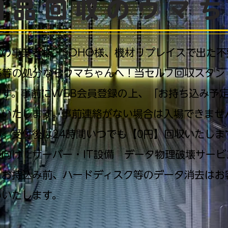
用品回収のウマ
市の事業者様・SOHO様、機材リプレイスで出た不
PS等の処分ならウマちゃんへ！当セルフ回収スタン
です。事前にWEB会員登録の上、「お持ち込み予
いいたします。事前連絡がない場合は入場できませ
い。受付後は24時間いつでも【0円】回収いたしま
様向け：サーバー・IT設備 データ物理破壊サービ
、お持込み前、ハードディスク等のデータ消去はお
いいたします。