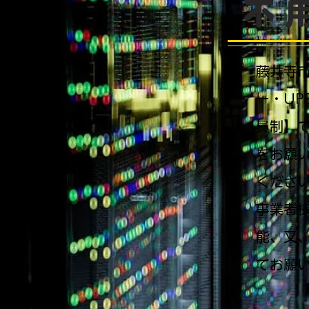
不
藤井寺
ー・U
員制】
をお願
くださ
事業者
能、又
てお願