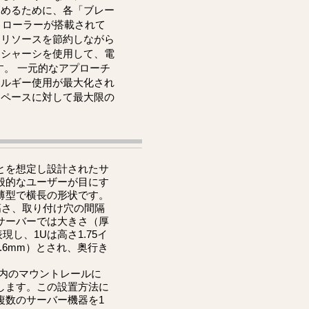
高めるために、各「ブレー
トローラーが搭載されて
とリソースを節約しながら
ドシャーシを使用して、電
す。 一元的なアプローチ
ネルギー使用が最大化され
スペースに対して最大限の
とを想定し設計されたサ
般的なユーザーが目にす
薄型で横長の形状です。
高さ、取り付け穴の間隔
サーバーでは大きさ（厚
し、1Uは高さ1.75イ
2.6mm）とされ、奥行き
ク内のマウントレールに
します。この設置方法に
複数のサーバー機器を1