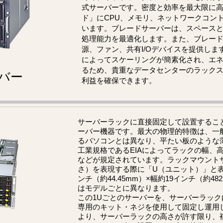
式サーバーです。密度と効率を最大限に
ド」にCPU、メモリ、ネットワークコン
います。ブレードサーバーは、スペース
処理能力を最適化します。また、ブレー
源、ファン、共有I/Oデバイスを提供しま
によってスケーリングが簡素化され、エ
るため、貴重なデータセンターのラック
バー
利益を確保できます。
サーバーラックに直接固定して設置するこ
ーバー機器です。最大の物理的特徴は、一
るパソコンとは異なり、平たい板のような
工業規格であるEIAによってラックの幅、
などが規定されています。ラックマウント
さ）を表現する際に「U（ユニット）」と表現
ンチ（約44.45mm）×幅約19インチ（約48
はモデルごとに異なります。
この1Uごとのサーバーを、サーバーラッ
専用のキット・ネジを使用して固定し運用
より、サーバーラックの高さが許す限り、