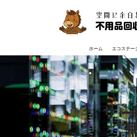
​空間に余
不用品回
ホーム
エコステー
サ