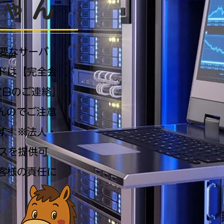
ちゃん
要なサーバ
ドは【完全会
定日のご連絡」
んのでご注意
す！※法人・
スを提供可
客様の責任に