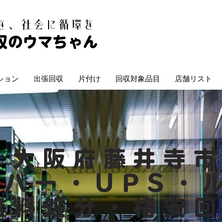
白を、社会に循環を
収のウマちゃん
ション
出張回収
片付け
回収対象品目
店舗リスト
大阪府藤井寺
ーバー・UPS・
無料処分・格安