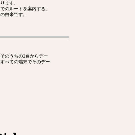
なります。
までのルートを案内する」
称の由来です。
そのうちの1台からデー
るすべての端末でそのデー