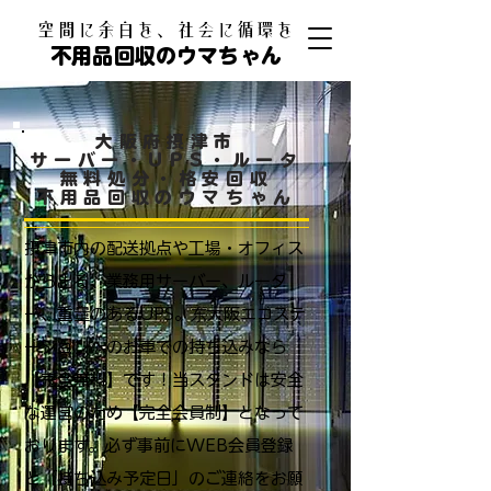
​空間に余白を、社会に循環を
不用品回収のウマちゃん
大阪府摂津市
サーバー・UPS・ルータ
無料処分・格安回収
不用品回収のウマちゃん
摂津市内の配送拠点や工場・オフィス
から出る、業務用サーバー、ルータ
ー、重量のあるUPS。东大阪エコステ
ーションへのお車での持ち込みなら
【完全無料】です！当スタンドは安全
な運営のため【完全会員制】となって
おります。必ず事前にWEB会員登録
と「持ち込み予定日」のご連絡をお願