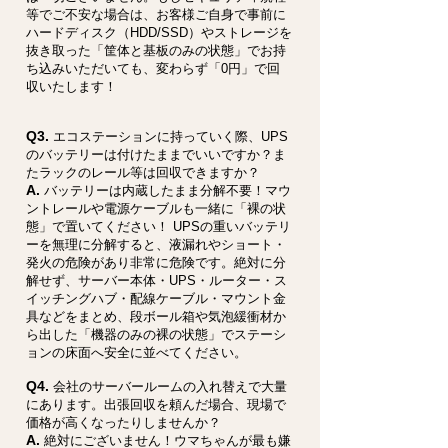
等でご不安な場合は、お客様ご自身で事前に
ハードディスク（HDD/SSD）やストレージを
抜き取った「筐体と基板のみの状態」でお持
ち込みいただいても、変わらず「0円」で回
収いたします！
Q3.
エコステーションに持っていく際、UPS
のバッテリーは付けたままでいいですか？ま
たラックのレール等は回収できますか？
A.
バッテリーは内蔵したまま分解不要！マウ
ントレールや電源ケーブルも一緒に「裸の状
態」で置いてください！ UPSの重いバッテリ
ーを無理に分解すると、液漏れやショート・
発火の危険があり非常に危険です。絶対に分
解せず、サーバー本体・UPS・ルーター・ス
イッチングハブ・配線ケーブル・マウント金
具などをまとめ、段ボール箱や気泡緩衝材か
ら出した「機器のみの裸の状態」でステーシ
ョンの床面へ安全に並べてください。
Q4.
会社のサーバールームの入れ替えで大量
にあります。出張回収を頼んだ場合、現場で
価格が高くなったりしませんか？
A.
絶対にございません！ウマちゃんが最も嫌