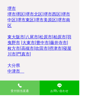
堺市
堺市堺区|
堺市北区|
堺市西区
|
堺市
中区
|
堺市東区|
堺市美原区
|
堺市南
区
東大阪市
|
八尾市
|
松原市
|
柏原市
|
羽
曳野市
|
大東市
|
豊中市
|
藤井寺市
|
枚方市
|
高槻市
|
吹田市
|
摂津市
|
寝屋
川市
|
門真市
|
大分県
中津市
受付担当直通
お問い合わせ
あらゆる品目の不用品を