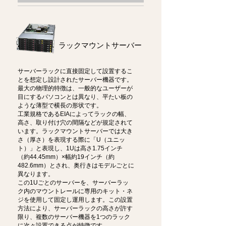
ラックマウントサーバー
サーバーラックに直接固定して設置するこ
とを想定し設計されたサーバー機器です。
最大の物理的特徴は、一般的なユーザーが
目にするパソコンとは異なり、平たい板の
ような薄型で横長の形状です。
工業規格であるEIAによってラックの幅、
高さ、取り付け穴の間隔などが規定されて
います。ラックマウントサーバーでは大き
さ（厚さ）を表現する際に「U（ユニッ
ト）」と表現し、1Uは高さ1.75インチ
（約44.45mm）×幅約19インチ（約
482.6mm）とされ、奥行きはモデルごとに
異なります。
この1Uごとのサーバーを、サーバーラッ
ク内のマウントレールに専用のキット・ネ
ジを使用して固定し運用します。この設置
方法により、サーバーラックの高さが許す
限り、複数のサーバー機器を1つのラック
に次々設置できる点が特徴です。