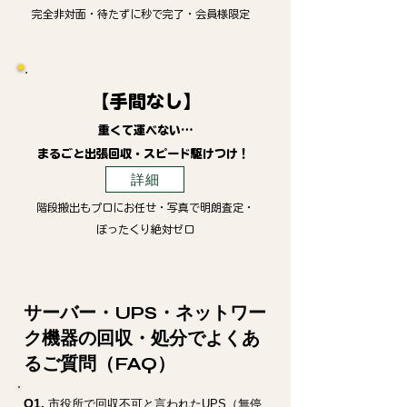
完全非対面・待たずに秒で完了・会員様限定
【手間なし】
重くて運べない…
まるごと出張回収・スピード駆けつけ！
詳細
階段搬出もプロにお任せ・写真で明朗査定・
ぼったくり絶対ゼロ
サーバー・UPS・ネットワー
ク機器の回収・処分でよくあ
るご質問（FAQ）
Q1.
市役所で回収不可と言われたUPS（無停