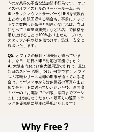
うのが業界の不当な追加請求行為です。 オフ
ィスやオフィスビルのサーバールームから、
重いラックマウントサーバーやUPSを複数台
まとめて出張回収する場合も、事前にチャッ
トでご案内した条件と相違がなければ、当日
になって「重量運搬費」などの名目で価格を
吊り上げることは100%ありません！プロの
スタッフが床や壁を傷つけず、迅速・安全に
搬出いたします。
Q5.
オフィスの移転・退去日が迫っていま
す。今日・明日の即日対応は可能ですか？
A.
大阪市内および東大阪周辺であれば、最短
即日のスピード駆けつけが可能です！ オフィ
スの移転やリース返却の期限が迫っている場
合は、まずスマホから対象機器の写真をまと
めてチャットに送っていただいた後、画面底
面バーの「お電話でご相談」窓口までプッシ
ュしてお知らせください！最寄りの巡回トラ
ックを優先的に即座に手配いたします！
Why Free？