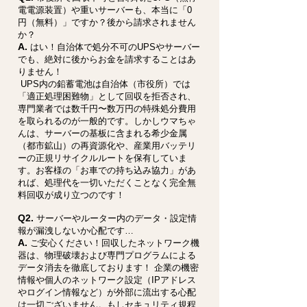
電電源装置）や重いサーバーも、本当に「0
円（無料）」ですか？後から請求されません
か？
A.
はい！自治体で処分不可のUPSやサーバー
でも、絶対に後からお金を請求することはあ
りません！
UPS内の鉛蓄電池は自治体（市役所）では
「適正処理困難物」として回収を拒否され、
専門業者では数千円〜数万円の特殊処分費用
を取られるのが一般的です。しかしウマちゃ
んは、サーバーの基板に含まれる希少金属
（都市鉱山）の再資源化や、産業用バッテリ
ーの正規リサイクルルートを保有していま
す。お客様の「お車での持ち込み協力」があ
れば、処理代を一切いただくことなく完全無
料回収が成り立つのです！
Q2.
サーバーやルーター内のデータ・設定情
報が漏洩しないか心配です…
A.
ご安心ください！回収したネットワーク機
器は、物理破壊および専門プログラムによる
データ消去を徹底しております！ 企業の機密
情報や個人のネットワーク設定（IPアドレス
やログイン情報など）が外部に流出する心配
は一切ございません。もしセキュリティ規程