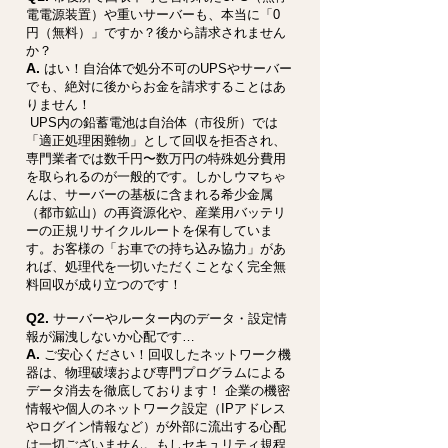
電電源装置）や重いサーバーも、本当に「0
円（無料）」ですか？後から請求されません
か？
A.
はい！自治体で処分不可のUPSやサーバー
でも、絶対に後からお金を請求することはあ
りません！
UPS内の鉛蓄電池は自治体（市役所）では
「適正処理困難物」として回収を拒否され、
専門業者では数千円〜数万円の特殊処分費用
を取られるのが一般的です。しかしウマちゃ
んは、サーバーの基板に含まれる希少金属
（都市鉱山）の再資源化や、産業用バッテリ
ーの正規リサイクルルートを保有していま
す。お客様の「お車での持ち込み協力」があ
れば、処理代を一切いただくことなく完全無
料回収が成り立つのです！
Q2.
サーバーやルーター内のデータ・設定情
報が漏洩しないか心配です…
A.
ご安心ください！回収したネットワーク機
器は、物理破壊および専門プログラムによる
データ消去を徹底しております！ 企業の機密
情報や個人のネットワーク設定（IPアドレス
やログイン情報など）が外部に流出する心配
は一切ございません。もしセキュリティ規程