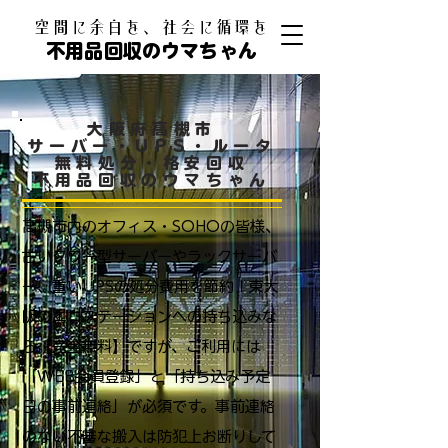
​空間に余白を、社会に循環を
不用品回収のウマちゃん
大阪府高槻市
サーバー・UPS・ルータ
無料処分・格安回収
不用品回収のウマちゃん
高槻市内のオフィス・SOHOの皆様、
古いタワー型サーバーやラックサーバ
ー、重いUPSの処分費用を節約！東大
阪のエコステーションへの持ち込みな
ら【完全無料】ですが、ご利用には
「WEB会員登録」と「持ち込み予定
日の事前連絡」が必須です。事前連絡
のない不審な搬入は防犯上お断りして