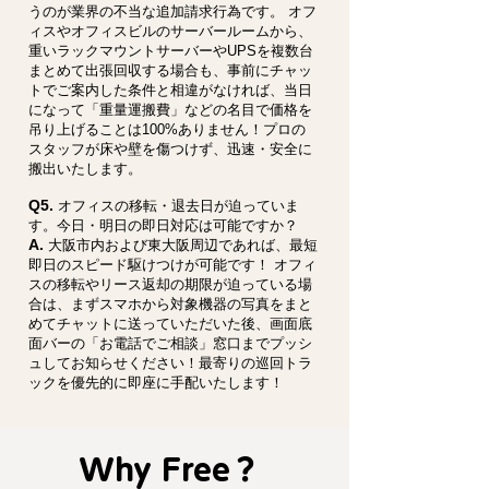
うのが業界の不当な追加請求行為です。 オフ
ィスやオフィスビルのサーバールームから、
重いラックマウントサーバーやUPSを複数台
まとめて出張回収する場合も、事前にチャッ
トでご案内した条件と相違がなければ、当日
になって「重量運搬費」などの名目で価格を
吊り上げることは100%ありません！プロの
スタッフが床や壁を傷つけず、迅速・安全に
搬出いたします。
Q5.
オフィスの移転・退去日が迫っていま
す。今日・明日の即日対応は可能ですか？
A.
大阪市内および東大阪周辺であれば、最短
即日のスピード駆けつけが可能です！ オフィ
スの移転やリース返却の期限が迫っている場
合は、まずスマホから対象機器の写真をまと
めてチャットに送っていただいた後、画面底
面バーの「お電話でご相談」窓口までプッシ
ュしてお知らせください！最寄りの巡回トラ
ックを優先的に即座に手配いたします！
Why Free？