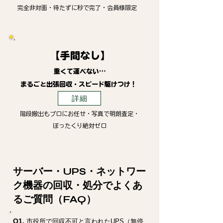
完全非対面・待たずに秒で完了・会員様限定
【手間なし】
重くて運べない…
まるごと出張回収・スピード駆けつけ！
詳細
階段搬出もプロにお任せ・写真で明朗査定・
ぼったくり絶対ゼロ
サーバー・UPS・ネットワー
ク機器の回収・処分でよくあ
るご質問（FAQ）
Q1.
市役所で回収不可と言われたUPS（無停