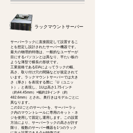
ラックマウントサーバー
サーバーラックに直接固定して設置するこ
とを想定し設計されたサーバー機器です。
最大の物理的特徴は、一般的なユーザーが
目にするパソコンとは異なり、平たい板の
ような薄型で横長の形状です。
工業規格であるEIAによってラックの幅、
高さ、取り付け穴の間隔などが規定されて
います。ラックマウントサーバーでは大き
さ（厚さ）を表現する際に「U（ユニッ
ト）」と表現し、1Uは高さ1.75インチ
（約44.45mm）×幅約19インチ（約
482.6mm）とされ、奥行きはモデルごとに
異なります。
この1Uごとのサーバーを、サーバーラッ
ク内のマウントレールに専用のキット・ネ
ジを使用して固定し運用します。この設置
方法により、サーバーラックの高さが許す
限り、複数のサーバー機器を1つのラック
に次々設置できる点が特徴です。