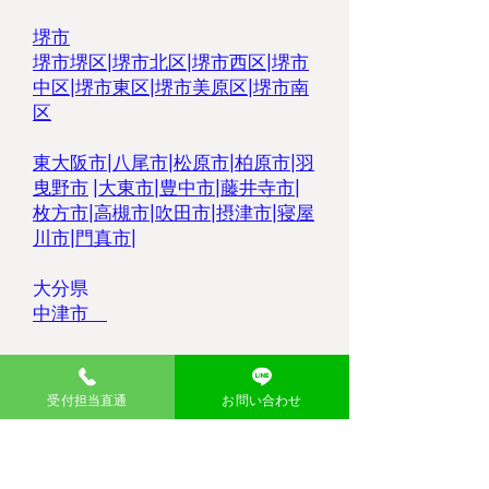
堺市
堺市堺区|
堺市北区|
堺市西区
|
堺市
中区
|
堺市東区|
堺市美原区
|
堺市南
区
東大阪市
|
八尾市
|
松原市
|
柏原市
|
羽
曳野市
|
大東市
|
豊中市
|
藤井寺市
|
枚方市
|
高槻市
|
吹田市
|
摂津市
|
寝屋
川市
|
門真市
|
大分県
中津市
受付担当直通
お問い合わせ
あらゆる品目の不用品を