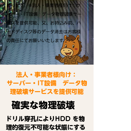
おります。※法人・事業者様向け：サ
ーバー・IT設備 データ物理破壊サー
ビスを提供可能、又、お持込み前、ハ
ードディスク等のデータ消去はお客様
の責任にてお願いいたします。
法人・事業者様向け：
サーバー・IT設備 データ物
理破壊サービスを提供可能
確実な物理破壊
ドリル穿孔によりHDD を物
理的復元不可能な状態にする