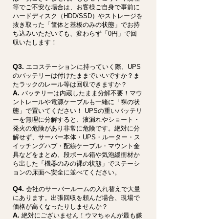
等でご不安な場合は、お客様ご自身で事前に
ハードディスク（HDD/SSD）やストレージを
抜き取った「筐体と基板のみの状態」でお持
ち込みいただいても、変わらず「0円」で回
収いたします！
Q3.
エコステーションに持っていく際、UPS
のバッテリーは付けたままでいいですか？ま
たラックのレール等は回収できますか？
A.
バッテリーは内蔵したまま分解不要！マウ
ントレールや電源ケーブルも一緒に「裸の状
態」で置いてください！ UPSの重いバッテリ
ーを無理に分解すると、液漏れやショート・
発火の危険があり非常に危険です。絶対に分
解せず、サーバー本体・UPS・ルーター・ス
イッチングハブ・配線ケーブル・マウント金
具などをまとめ、段ボール箱や気泡緩衝材か
ら出した「機器のみの裸の状態」でステーシ
ョンの床面へ安全に並べてください。
Q4.
会社のサーバールームの入れ替えで大量
にあります。出張回収を頼んだ場合、現場で
価格が高くなったりしませんか？
A.
絶対にございません！ウマちゃんが最も嫌