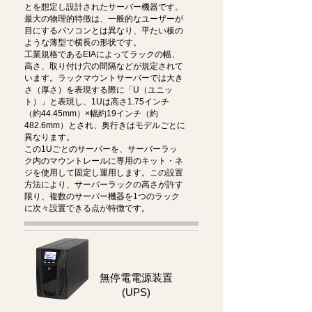
とを想定し設計されたサーバー機器です。
最大の物理的特徴は、一般的なユーザーが
目にするパソコンとは異なり、平たい板の
ような薄型で横長の形状です。
工業規格であるEIAによってラックの幅、
高さ、取り付け穴の間隔などが規定されて
います。ラックマウントサーバーでは大き
さ（厚さ）を表現する際に「U（ユニッ
ト）」と表現し、1Uは高さ1.75インチ
（約44.45mm）×幅約19インチ（約
482.6mm）とされ、奥行きはモデルごとに
異なります。
この1Uごとのサーバーを、サーバーラッ
ク内のマウントレールに専用のキット・ネ
ジを使用して固定し運用します。この設置
方法により、サーバーラックの高さが許す
限り、複数のサーバー機器を1つのラック
に次々設置できる点が特徴です。
無停電電源装置
(UPS)