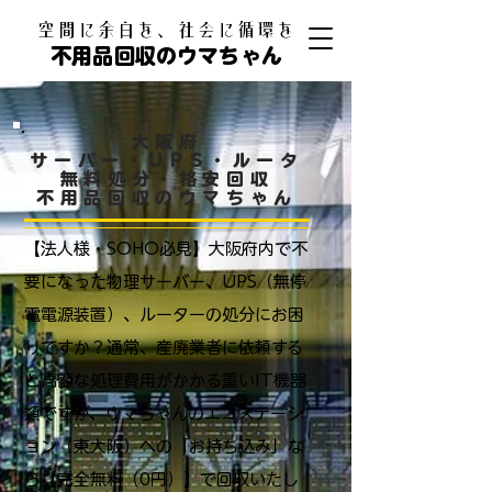
​空間に余白を、社会に循環を
不用品回収のウマちゃん
大阪府
サーバー・UPS・ルータ
無料処分・格安回収
不用品回収のウマちゃん
【法人様・SOHO必見】大阪府内で不
要になった物理サーバー、UPS（無停
電電源装置）、ルーターの処分にお困
りですか？通常、産廃業者に依頼する
と高額な処理費用がかかる重いIT機器
類ですが、ウマちゃんのエコステーシ
ョン（東大阪）への「お持ち込み」な
ら【完全無料（0円）】で回収いたし