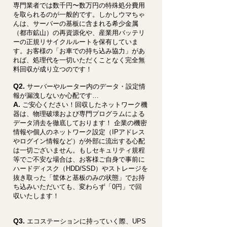
専門業者では数千円〜数万円の特殊処分費用
を取られるのが一般的です。しかしウマちゃ
んは、サーバーの基板に含まれる希少金属
（都市鉱山）の再資源化や、産業用バッテリ
ーの正規リサイクルルートを保有していま
す。お客様の「お車での持ち込み協力」があ
れば、処理代を一切いただくことなく完全無
料回収が成り立つのです！
Q2.
サーバーやルーター内のデータ・設定情
報が漏洩しないか心配です…
A.
ご安心ください！回収したネットワーク機
器は、物理破壊および専門プログラムによる
データ消去を徹底しております！ 企業の機密
情報や個人のネットワーク設定（IPアドレス
やログイン情報など）が外部に流出する心配
は一切ございません。もしセキュリティ規程
等でご不安な場合は、お客様ご自身で事前に
ハードディスク（HDD/SSD）やストレージを
抜き取った「筐体と基板のみの状態」でお持
ち込みいただいても、変わらず「0円」で回
収いたします！
Q3.
エコステーションに持っていく際、UPS