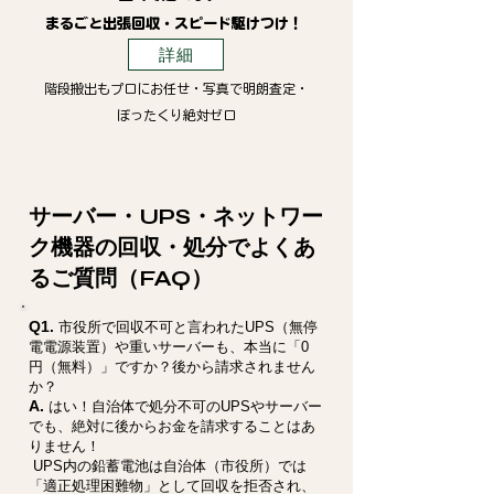
まるごと出張回収・スピード駆けつけ！
詳細
階段搬出もプロにお任せ・写真で明朗査定・
ぼったくり絶対ゼロ
サーバー・UPS・ネットワー
ク機器の回収・処分でよくあ
るご質問（FAQ）
Q1.
市役所で回収不可と言われたUPS（無停
電電源装置）や重いサーバーも、本当に「0
円（無料）」ですか？後から請求されません
か？
A.
はい！自治体で処分不可のUPSやサーバー
でも、絶対に後からお金を請求することはあ
りません！
UPS内の鉛蓄電池は自治体（市役所）では
「適正処理困難物」として回収を拒否され、