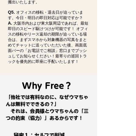
搬出いたします。
Q5.
オフィスの移転・退去日が迫っていま
す。今日・明日の即日対応は可能ですか？
A.
大阪市内および東大阪周辺であれば、最短
即日のスピード駆けつけが可能です！ オフィ
スの移転やリース返却の期限が迫っている場
合は、まずスマホから対象機器の写真をまと
めてチャットに送っていただいた後、画面底
面バーの「お電話でご相談」窓口までプッシ
ュしてお知らせください！最寄りの巡回トラ
ックを優先的に即座に手配いたします！
Why Free？
「他社では有料なのに、なぜウマちゃ
んは無料でできるの？」
それは、会員
様とウマちゃんの「三
つの約束（協力）」あるからです！
秘密１：セルフで削減