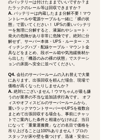
のバッテリーは付けたままでいいですか？ま
たラックのレール等は回収できますか？
A.
バッテリーは内蔵したまま分解不要！マウ
ントレールや電源ケーブルも一緒に「裸の状
態」で置いてください！ UPSの重いバッテリ
ーを無理に分解すると、液漏れやショート・
発火の危険があり非常に危険です。絶対に分
解せず、サーバー本体・UPS・ルーター・ス
イッチングハブ・配線ケーブル・マウント金
具などをまとめ、段ボール箱や気泡緩衝材か
ら出した「機器のみの裸の状態」でステーシ
ョンの床面へ安全に並べてください。
Q4.
会社のサーバールームの入れ替えで大量
にあります。出張回収を頼んだ場合、現場で
価格が高くなったりしませんか？
A.
絶対にございません！ウマちゃんが最も嫌
うのが業界の不当な追加請求行為です。 オフ
ィスやオフィスビルのサーバールームから、
重いラックマウントサーバーやUPSを複数台
まとめて出張回収する場合も、事前にチャッ
トでご案内した条件と相違がなければ、当日
になって「重量運搬費」などの名目で価格を
吊り上げることは100%ありません！プロの
スタッフが床や壁を傷つけず、迅速・安全に