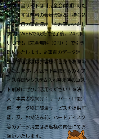
ます！当サイトは【完全会員制】のた
め、まずは無料の会員登録と「持ち込
み予定日の事前連絡」をお願いいたし
ます。WEBでの受付完了後、24时间
いつでも【完全無料（0円）】で引き
取りいたします。※事前のデータ消
去・物理破壊はお客様ご自身でお願い
いたします。大阪府下全域からのオフ
ィス移転やシステム入れ替え時のコス
ト削減にぜひご活用ください！※法
人・事業者様向け：サーバー・IT設
備 データ物理破壊サービスを提供可
能、又、お持込み前、ハードディスク
等のデータ消去はお客様の責任にてお
願いいたします。