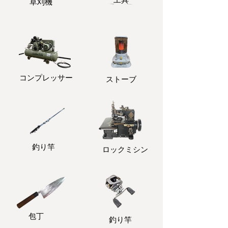
​草刈機
コンプレッサー
ストーブ
釣り竿
ロックミシン
包丁
釣り竿