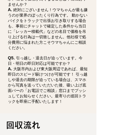
ませんか？
A.
絶対にございません！ウマちゃんが最も嫌
うのが業界のぼったくり行為です。 動かない
バイクをトラックで出張お引き取りする場合
も、事前にチャットで確定した条件から当日
に「レッカー積載代」などの名目で価格を吊
り上げる行為は一切致しません。他社様で処
分費用に悩まれた方こそウマちゃんにご相談
ください。
Q5.
引っ越し・退去日が迫っています。今
日・明日の即日対応は可能ですか？
A.
大阪市内および東大阪周辺であれば、最短
即日のスピード駆けつけが可能です！ 引っ越
しや退去の期限が迫っている場合は、スマホ
から写真を送っていただいた後、吸い上げ底
面バーの「お電話でご相談」窓口までプッシ
ュしてお知らせください。最寄りの巡回トラ
ックを即座に手配いたします！
回収流れ