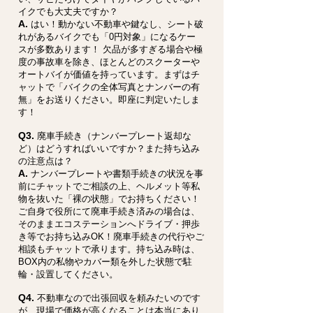
イクでも大丈夫ですか？
A.
はい！動かない不動車や鍵なし、シート破
れがあるバイクでも「0円対象」になるケー
スが多数あります！ 欠品が多すぎる場合や極
度の事故車を除き、ほとんどのスクーターや
オートバイが価値を持っています。まずはチ
ャットで「バイクの全体写真とナンバーの有
無」をお送りください。即座に判定いたしま
す！
Q3.
廃車手続き（ナンバープレート返却な
ど）はどうすればいいですか？また持ち込み
の注意点は？
A.
ナンバープレートや書類手続きの状況を事
前にチャットでご相談の上、ヘルメット等私
物を抜いた「裸の状態」でお持ちください！
ご自身で役所にて廃車手続き済みの場合は、
そのままエコステーションへドライブ・押歩
き等でお持ち込みOK！廃車手続きの代行やご
相談もチャットで承ります。持ち込み時は、
BOX内の私物やカバー類を外した状態で駐
輪・設置してください。
Q4.
不動車なので出張回収を頼みたいのです
が、現場で価格が高くなることは本当にあり