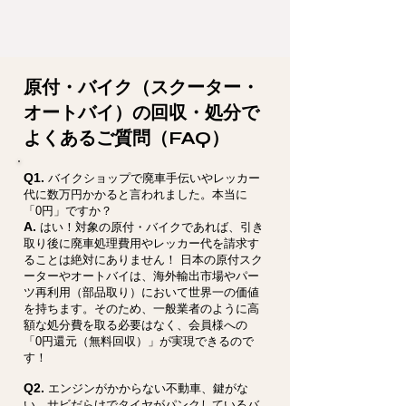
原付・バイク（スクーター・
オートバイ）の回収・処分で
よくあるご質問（FAQ）
Q1.
バイクショップで廃車手伝いやレッカー
代に数万円かかると言われました。本当に
「0円」ですか？
A.
はい！対象の原付・バイクであれば、引き
取り後に廃車処理費用やレッカー代を請求す
ることは絶対にありません！ 日本の原付スク
ーターやオートバイは、海外輸出市場やパー
ツ再利用（部品取り）において世界一の価値
を持ちます。そのため、一般業者のように高
額な処分費を取る必要はなく、会員様への
「0円還元（無料回収）」が実現できるので
す！
Q2.
エンジンがかからない不動車、鍵がな
い、サビだらけでタイヤがパンクしているバ