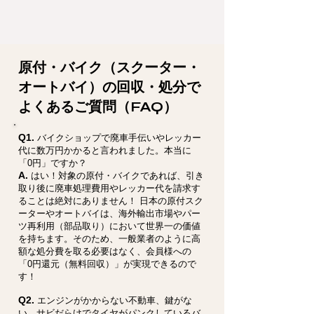
原付・バイク（スクーター・
オートバイ）の回収・処分で
よくあるご質問（FAQ）
Q1.
バイクショップで廃車手伝いやレッカー
代に数万円かかると言われました。本当に
「0円」ですか？
A.
はい！対象の原付・バイクであれば、引き
取り後に廃車処理費用やレッカー代を請求す
ることは絶対にありません！ 日本の原付スク
ーターやオートバイは、海外輸出市場やパー
ツ再利用（部品取り）において世界一の価値
を持ちます。そのため、一般業者のように高
額な処分費を取る必要はなく、会員様への
「0円還元（無料回収）」が実現できるので
す！
Q2.
エンジンがかからない不動車、鍵がな
い、サビだらけでタイヤがパンクしているバ