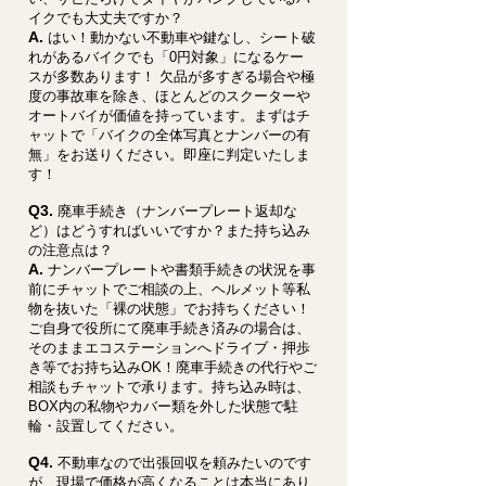
イクでも大丈夫ですか？
A.
はい！動かない不動車や鍵なし、シート破
れがあるバイクでも「0円対象」になるケー
スが多数あります！ 欠品が多すぎる場合や極
度の事故車を除き、ほとんどのスクーターや
オートバイが価値を持っています。まずはチ
ャットで「バイクの全体写真とナンバーの有
無」をお送りください。即座に判定いたしま
す！
Q3.
廃車手続き（ナンバープレート返却な
ど）はどうすればいいですか？また持ち込み
の注意点は？
A.
ナンバープレートや書類手続きの状況を事
前にチャットでご相談の上、ヘルメット等私
物を抜いた「裸の状態」でお持ちください！
ご自身で役所にて廃車手続き済みの場合は、
そのままエコステーションへドライブ・押歩
き等でお持ち込みOK！廃車手続きの代行やご
相談もチャットで承ります。持ち込み時は、
BOX内の私物やカバー類を外した状態で駐
輪・設置してください。
Q4.
不動車なので出張回収を頼みたいのです
が、現場で価格が高くなることは本当にあり