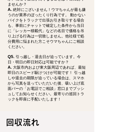
ませんか？
A.
絶対にございません！ウマちゃんが最も嫌
うのが業界のぼったくり行為です。 動かない
バイクをトラックで出張お引き取りする場合
も、事前にチャットで確定した条件から当日
に「レッカー積載代」などの名目で価格を吊
り上げる行為は一切致しません。他社様で処
分費用に悩まれた方こそウマちゃんにご相談
ください。
Q5.
引っ越し・退去日が迫っています。今
日・明日の即日対応は可能ですか？
A.
大阪市内および東大阪周辺であれば、最短
即日のスピード駆けつけが可能です！ 引っ越
しや退去の期限が迫っている場合は、スマホ
から写真を送っていただいた後、吸い上げ底
面バーの「お電話でご相談」窓口までプッシ
ュしてお知らせください。最寄りの巡回トラ
ックを即座に手配いたします！
回収流れ