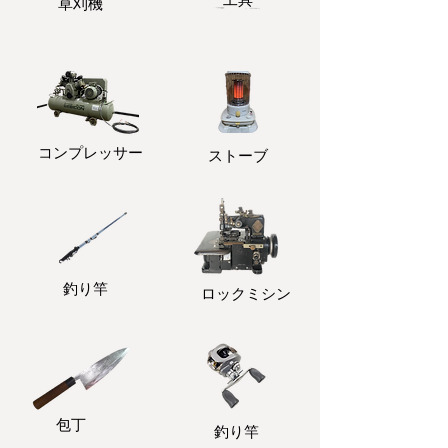
​草刈機
コンプレッサー
ストーブ
釣り竿
ロックミシン
包丁
釣り竿